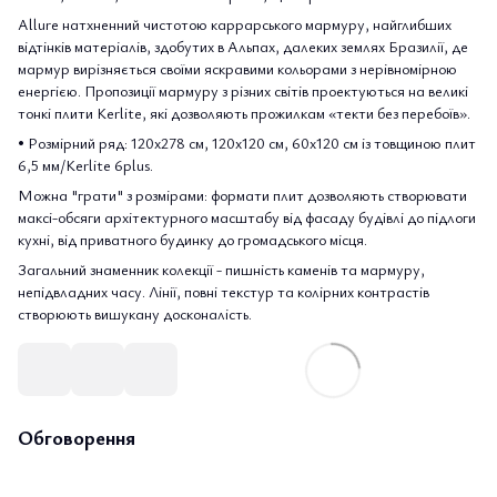
Allure натхненний чистотою каррарського мармуру, найглибших
відтінків матеріалів, здобутих в Альпах, далеких землях Бразилії, де
мармур вирізняється своїми яскравими кольорами з нерівномірною
енергією. Пропозиції мармуру з різних світів проектуються на великі
тонкі плити Kerlite, які дозволяють прожилкам «текти без перебоїв».
• Розмірний ряд: 120х278 см, 120х120 см, 60х120 см із товщиною плит
6,5 мм/Kerlite 6plus.
Можна "грати" з розмірами: формати плит дозволяють створювати
максі-обсяги архітектурного масштабу від фасаду будівлі до підлоги
кухні, від приватного будинку до громадського місця.
Загальний знаменник колекції - пишність каменів та мармуру,
непідвладних часу. Лінії, повні текстур та колірних контрастів
створюють вишукану досконалість.
Обговорення