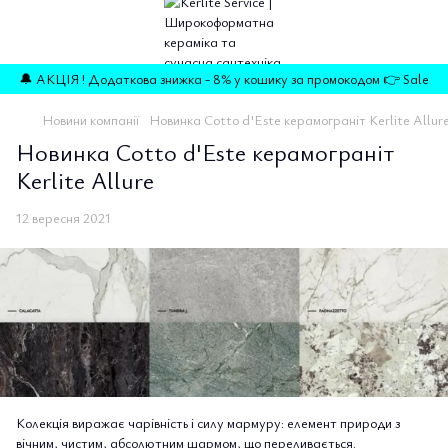
🔔 АКЦІЯ ! Додаткова знижка - 8% у кошику за промокодом 👉 Sale
Новини компанії
Новинка Cotto d'Este керамограніт Kerlite Allur
Новинка Cotto d'Este керамограніт
Kerlite Allure
12 вересня 2021
Колекція виражає чарівність і силу мармуру: елемент природи з
вічним, чистим, абсолютним шармом, що переливається.