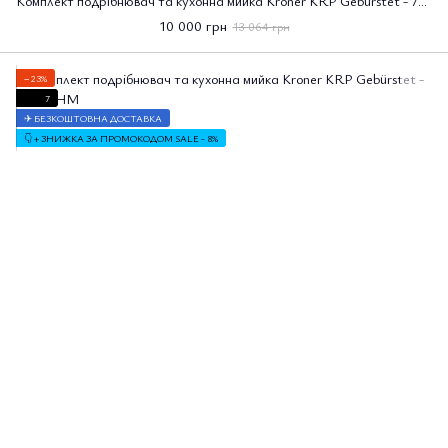
Комплект подрібнювач та кухонна мийка Kroner KRP Gebürstet - 7849RHM
10 000 грн
13 064 грн
−23%
7
✈ БЕЗКОШТОВНА ДОСТАВКА
👇 + ЗНИЖКА ЗА ПРОМОКОДОМ SALE - 8%