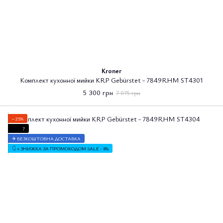
Kroner
Комплект кухонної мийки KRP Gebürstet - 7849RHM ST4301
5 300 грн
7 075 грн
−25%
7
✈ БЕЗКОШТОВНА ДОСТАВКА
👇 + ЗНИЖКА ЗА ПРОМОКОДОМ SALE - 8%