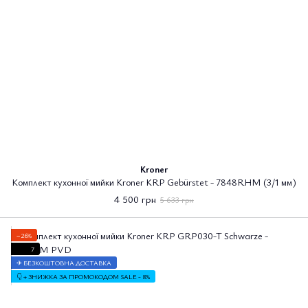
Kroner
Комплект кухонної мийки Kroner KRP Gebürstet - 7848RHM (3/1 мм)
4 500 грн
5 633 грн
−26%
7
✈ БЕЗКОШТОВНА ДОСТАВКА
👇 + ЗНИЖКА ЗА ПРОМОКОДОМ SALE - 8%