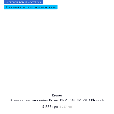
✈ БЕЗКОШТОВНА ДОСТАВКА
👇 + ЗНИЖКА ЗА ПРОМОКОДОМ SALE - 8%
Kroner
Комплект кухонної мийки Kroner KRP 5843HM PVD Klassisch
5 999 грн
8 027 грн