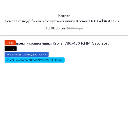
Kroner
Комплект подрібнювач та кухонна мийка Kroner KRP Gebürstet - 7843ZHM
10 000 грн
13 064 грн
−23%
7
✈ БЕЗКОШТОВНА ДОСТАВКА
👇 + ЗНИЖКА ЗА ПРОМОКОДОМ SALE - 8%