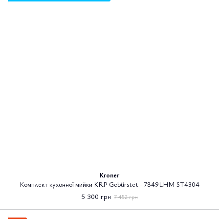
Kroner
Комплект кухонної мийки KRP Gebürstet - 7849LHM ST4304
5 300 грн
7 452 грн