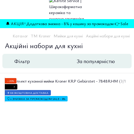
🔔 АКЦІЯ ! Додаткова знижка - 8% у кошику за промокодом 👉 Sale
Каталог
TM Kroner
Мийки для кухні
Акційні набори для кухні
Акційні набори для кухні
Фільтр
За популярністю
−20%
7
✈ БЕЗКОШТОВНА ДОСТАВКА
👇 + ЗНИЖКА ЗА ПРОМОКОДОМ SALE - 8%