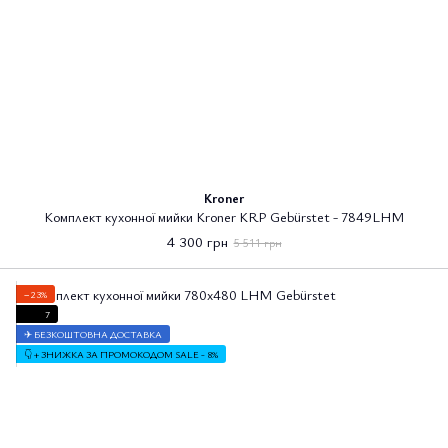
Kroner
Комплект кухонної мийки Kroner KRP Gebürstet - 7849LHM
4 300 грн
5 511 грн
−23%
7
✈ БЕЗКОШТОВНА ДОСТАВКА
👇 + ЗНИЖКА ЗА ПРОМОКОДОМ SALE - 8%