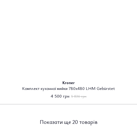
Kroner
Комплект кухонної мийки 780х480 LHM Gebürstet
4 500 грн
5 836 грн
Показати ще 20 товарів