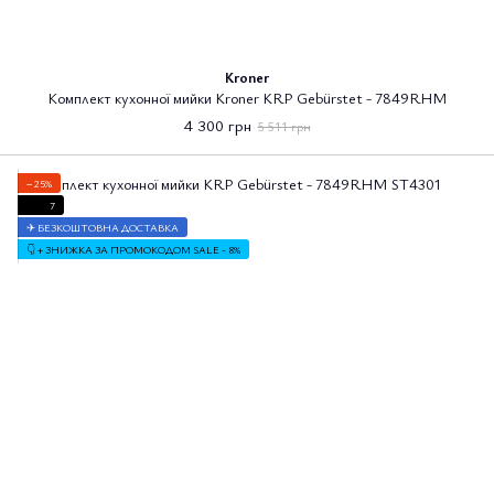
Kroner
Комплект кухонної мийки Kroner KRP Gebürstet - 7849RHM
4 300 грн
5 511 грн
−25%
7
✈ БЕЗКОШТОВНА ДОСТАВКА
👇 + ЗНИЖКА ЗА ПРОМОКОДОМ SALE - 8%