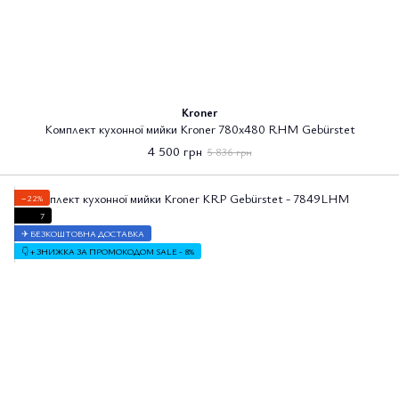
Kroner
Комплект кухонної мийки Kroner 780х480 RHM Gebürstet
4 500 грн
5 836 грн
−22%
7
✈ БЕЗКОШТОВНА ДОСТАВКА
👇 + ЗНИЖКА ЗА ПРОМОКОДОМ SALE - 8%