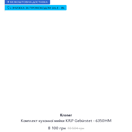
✈ БЕЗКОШТОВНА ДОСТАВКА
👇 + ЗНИЖКА ЗА ПРОМОКОДОМ SALE - 8%
Kroner
Комплект кухонної мийки KRP Gebürstet - 6350HM
8 100 грн
10 504 грн