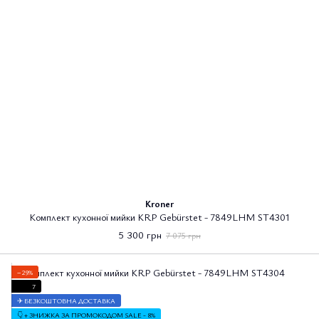
Kroner
Комплект кухонної мийки KRP Gebürstet - 7849LHM ST4301
5 300 грн
7 075 грн
−29%
7
✈ БЕЗКОШТОВНА ДОСТАВКА
👇 + ЗНИЖКА ЗА ПРОМОКОДОМ SALE - 8%