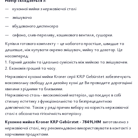
Набір складається з:
кухонної мийки з нержавіючої сталі
змішувача
вбудованого диспенсера
сифона, слив-переливу, кошикового вентиля, сушарки.
Купівля готового комплекту – це набагато простіше, швидше та
дешевше, ніж купувати окремо змішувач, мийку та дозатор. Це
насамперед:
1. Гарний дизайн та ідеальна сумісність між мийкою та змішувачем.
2. Економія грошей та часу.
Нержавіючі кухонні мийки Kroner серії KRP Gebürstet забезпечують
максимальну свободу для дизайну кухні де Ви проводите дорогоцінні
хвилини з рідними та близькими.
Нержавіюча сталь - високоякісний матеріал, що поєднує в собі
стильну естетику з функціональністю та безпрецедентною
довговічністю. Також у ряді причин вибору на користь нержавіючої
сталі є абсолютна гігієнічність матеріалу.
Кухонна мийка Kroner KRP Gebürstet - 7849LHM
виготовлена з
нержавіючої сталі, яку рекомендовано використовувати в контакті з
харчовими продуктами.