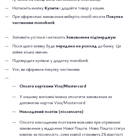
Натисніть кнопку
Купити
і додайте товар у кошик.
При оформленні замовлення виберіть спосіб оплати
Покупка
частинами monobank
.
Заповніть усі поля і натисніть
Замовлення підтверджую
.
Після цього заявку буде
передано на розгляд
до банку. Це
займе кілька хвилин.
Підтвердьте купівлю у додатку monobank.
Усе, ви оформили покупку частинами.
Оплата картками Visa/Mastercard
У нашому магазині можна оплатити замовлення за
допомогою карток Visa/Mastercard
Накладений платіж (післяплата)
Оплата накладеним платежем можлива при отриманні
замовлення у відділенні Нової Пошти. Нова Пошта стягує
комісію за післяплату, сума комісії становить 2% вартості