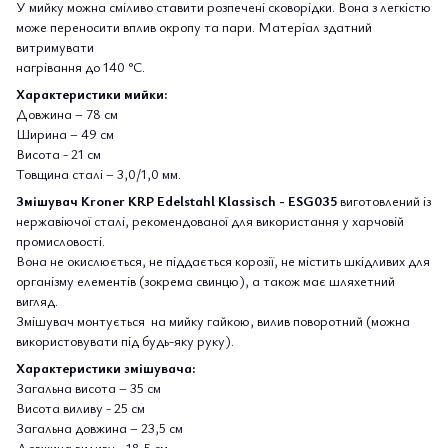
У мийку можна сміливо ставити розпечені сковорідки. Вона з легкістю
може переносити вплив окропу та пари. Матеріал здатний
витримувати
нагрівання до 140 °С.
Характеристики мийки:
Довжина – 78 см
Ширина – 49 см
Висота - 21 см
Товщина сталі – 3,0/1,0 мм.
Змішувач Kroner KRP Edelstahl Klassisch - ESG035
виготовлений із
нержавіючої сталі, рекомендованої для використання у харчовій
промисловості.
Вона не окислюється, не піддається корозії, не містить шкідливих для
організму елементів (зокрема свинцю), а також має шляхетний
вигляд.
Змішувач монтується на мийку гайкою, вилив поворотний (можна
використовувати під будь-яку руку).
Характеристики змішувача:
Загальна висота – 35 см
Висота виливу - 25 см
Загальна довжина – 23,5 см
Довжина виливу - 18,5 см