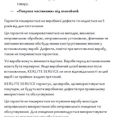
товару.
«Покупка частинами» від monobank
Гарантія поширюється на виробничі дефекти та надається на 5
років від дня постачання.
Ця гарантія не поширюватиметься на випадки, викликані
неправильною обробкою, неправильною установкою, фізичними чи
хімічними впливами або будь-якими конструктивними змінами у
встановленому виробі. Дефекти, помітні при виготовленні виробу,
також не покриваються гарантією.
Усі вироби можуть змінювати відтінки. Вироби перед встановленням
мають бути перевірені. Якщо виробничий шлюб виявлено після
встановлення, KERLITE SERVICE не несе відповідальності за цей
виріб і не приймає жодних претензій.
KERLITE SERVICE гарантує, що вироби, що використовуються
покупцем, не будуть мати виробничих дефектів при правильному
використанні та обслуговуванні.
Ця гарантія не поширюється на псування виробу внаслідок
неправильного використання або неправильного очищення та
обслуговування. Для очищення рекомендується використовувати
розчин плавикової кислоти або її похідних.