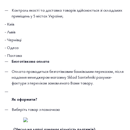
Контроль якості та доставка товарів здійснюється зі складських
приміщень у 5 містах України;
- Київ
- Львів
- Чернівці
- Одеса
- Полтава
Безготівкова оплата
Оплата провадиться безготівковим банківським переказом, після
надання менеджером магазину Sklad Santehniki рахунки-
фактури з переліком замовленого Вами товару.
Як оформити?
Виберіть товар з позначкою
. (Число на лапці означає кількість платежів).