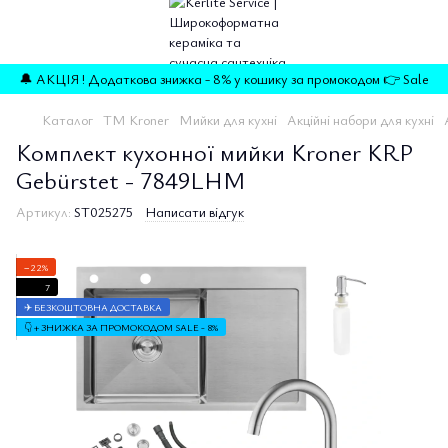
🔔 АКЦІЯ ! Додаткова знижка - 8% у кошику за промокодом 👉 Sale
Каталог
TM Kroner
Мийки для кухні
Акційні набори для кухні
Комплект кухонної мийки Kroner KRP
Gebürstet - 7849LHM
Артикул:
ST025275
Написати відгук
−22%
7
✈ БЕЗКОШТОВНА ДОСТАВКА
👇 + ЗНИЖКА ЗА ПРОМОКОДОМ SALE - 8%