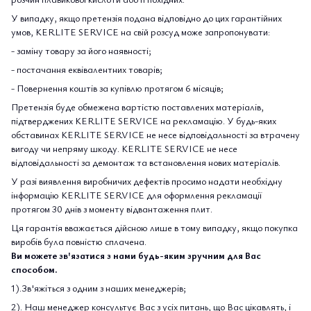
У випадку, якщо претензія подана відповідно до цих гарантійних
умов, KERLITE SERVICE на свій розсуд може запропонувати:
- заміну товару за його наявності;
- постачання еквівалентних товарів;
- Повернення коштів за купівлю протягом 6 місяців;
Претензія буде обмежена вартістю поставлених матеріалів,
підтверджених KERLITE SERVICE на рекламацію. У будь-яких
обставинах KERLITE SERVICE не несе відповідальності за втрачену
вигоду чи непряму шкоду. KERLITE SERVICE не несе
відповідальності за демонтаж та встановлення нових матеріалів.
У разі виявлення виробничих дефектів просимо надати необхідну
інформацію KERLITE SERVICE для оформлення рекламації
протягом 30 днів з моменту відвантаження плит.
Ця гарантія вважається дійсною лише в тому випадку, якщо покупка
виробів була повністю сплачена.
Ви можете зв'язатися з нами будь-яким зручним для Вас
способом.
1).Зв'яжіться з одним з наших менеджерів;
2). Наш менеджер консультує Вас з усіх питань, що Вас цікавлять, і