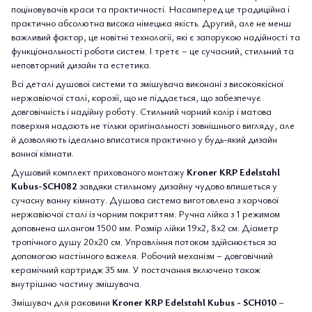
поціновувачів краси та практичності. Насамперед це традиційна і
практично абсолютна висока німецька якість. Другий, але не менш
важливий фактор, це новітні технології, які є запорукою надійності та
функціональності роботи систем. І третє – це сучасний, стильний та
неповторний дизайн та естетика.
Всі деталі душової системи та змішувача виконані з високоякісної
нержавіючої сталі, корозії, що не піддається, що забезпечує
довговічність і надійну роботу. Стильний чорний колір і матова
поверхня надають не тільки оригінальності зовнішнього вигляду, але
й дозволяють ідеально вписатися практично у будь-який дизайн
ванної кімнати.
Душовий комплект прихованого монтажу
Kroner KRP Edelstahl
Kubus-SCH082
завдяки стильному дизайну чудово впишеться у
сучасну ванну кімнату. Душова система виготовлена з харчової
нержавіючої сталі із чорним покриттям. Ручна лійка з 1 режимом
доповнена шлангом 1500 мм. Розмір лійки 19х2, 8х2 см. Діаметр
тропічного душу 20х20 см. Управління потоком здійснюється за
допомогою настінного важеля. Робочий механізм – довговічний
керамічний картридж 35 мм. У постачання включено також
внутрішню частину змішувача.
Змішувач для раковини
Kroner KRP Edelstahl Kubus - SCH010
–