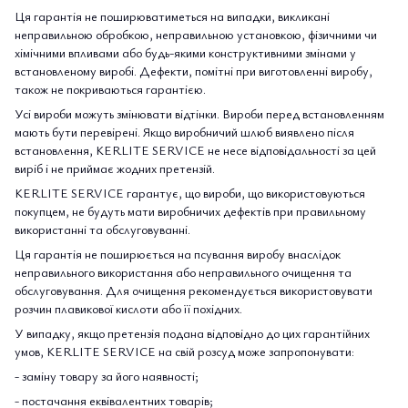
Ця гарантія не поширюватиметься на випадки, викликані
неправильною обробкою, неправильною установкою, фізичними чи
хімічними впливами або будь-якими конструктивними змінами у
встановленому виробі. Дефекти, помітні при виготовленні виробу,
також не покриваються гарантією.
Усі вироби можуть змінювати відтінки. Вироби перед встановленням
мають бути перевірені. Якщо виробничий шлюб виявлено після
встановлення, KERLITE SERVICE не несе відповідальності за цей
виріб і не приймає жодних претензій.
KERLITE SERVICE гарантує, що вироби, що використовуються
покупцем, не будуть мати виробничих дефектів при правильному
використанні та обслуговуванні.
Ця гарантія не поширюється на псування виробу внаслідок
неправильного використання або неправильного очищення та
обслуговування. Для очищення рекомендується використовувати
розчин плавикової кислоти або її похідних.
У випадку, якщо претензія подана відповідно до цих гарантійних
умов, KERLITE SERVICE на свій розсуд може запропонувати:
- заміну товару за його наявності;
- постачання еквівалентних товарів;