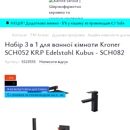
🔔 АКЦІЯ ! Додаткова знижка - 8% у кошику за промокодом 👉 Sale
Каталог
TM Kroner
Душова програма
Акційні комплекти для в
Набір 3 в 1 для ванної кімнати Kroner
SCH052 KRP Edelstahl Kubus - SCH082
Артикул:
SS23555
Написати відгук
−32%
7
✈ БЕЗКОШТОВНА ДОСТАВКА
👇 + ЗНИЖКА ЗА ПРОМОКОДОМ SALE - 8%