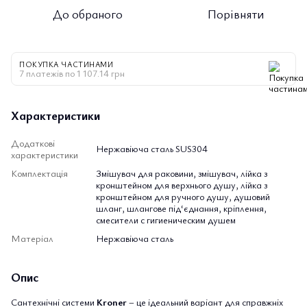
До обраного
Порівняти
ПОКУПКА ЧАСТИНАМИ
7 платежів по 1 107.14 грн
Характеристики
Додаткові
Нержавіюча сталь SUS304
характеристики
Комплектація
Змішувач для раковини, змішувач, лійка з
кронштейном для верхнього душу, лійка з
кронштейном для ручного душу, душовий
шланг, шлангове під‘єднання, кріплення,
смесители с гигиеническим душем
Матеріал
Нержавіюча сталь
Опис
Сантехнічні системи
Kroner
– це ідеальний варіант для справжніх