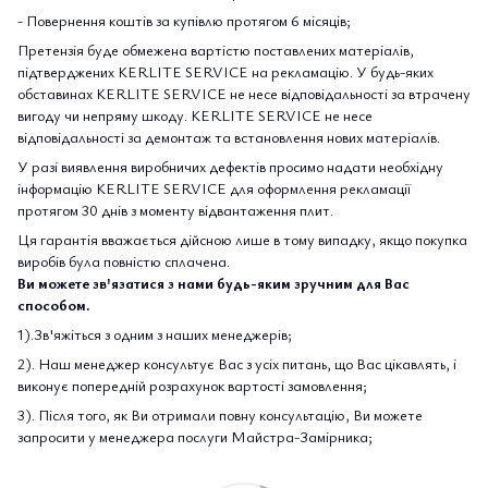
- Повернення коштів за купівлю протягом 6 місяців;
Претензія буде обмежена вартістю поставлених матеріалів,
підтверджених KERLITE SERVICE на рекламацію. У будь-яких
обставинах KERLITE SERVICE не несе відповідальності за втрачену
вигоду чи непряму шкоду. KERLITE SERVICE не несе
відповідальності за демонтаж та встановлення нових матеріалів.
У разі виявлення виробничих дефектів просимо надати необхідну
інформацію KERLITE SERVICE для оформлення рекламації
протягом 30 днів з моменту відвантаження плит.
Ця гарантія вважається дійсною лише в тому випадку, якщо покупка
виробів була повністю сплачена.
Ви можете зв'язатися з нами будь-яким зручним для Вас
способом.
1).Зв'яжіться з одним з наших менеджерів;
2). Наш менеджер консультує Вас з усіх питань, що Вас цікавлять, і
виконує попередній розрахунок вартості замовлення;
3). Після того, як Ви отримали повну консультацію, Ви можете
запросити у менеджера послуги Майстра-Замірника;