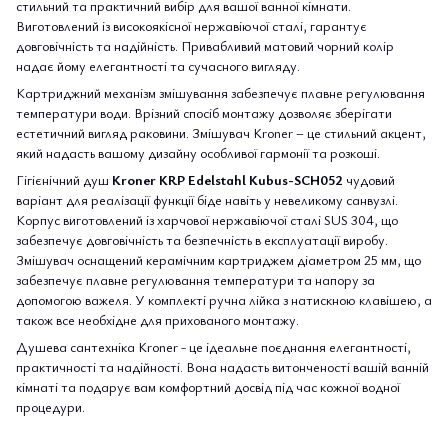
стильний та практичний вибір для вашої ванної кімнати.
Виготовлений із високоякісної нержавіючої сталі, гарантує
довговічність та надійність. Привабливий матовий чорний колір
надає йому елегантності та сучасного вигляду.
Картриджний механізм змішування забезпечує плавне регулювання
температури води. Врізний спосіб монтажу дозволяє зберігати
естетичний вигляд раковини. Змішувач Kroner – це стильний акцент,
який надасть вашому дизайну особливої гармонії та розкоші.
Гігієнічний душ
Kroner KRP Edelstahl Kubus-SCH052
чудовий
варіант для реалізації функції біде навіть у невеликому санвузлі.
Корпус виготовлений із харчової нержавіючої сталі SUS 304, що
забезпечує довговічність та безпечність в експлуатації виробу.
Змішувач оснащений керамічним картриджем діаметром 25 мм, що
забезпечує плавне регулювання температури та напору за
допомогою важеля. У комплекті ручна лійка з натискною клавішею, а
також все необхідне для прихованого монтажу.
Душева сантехніка Kroner - це ідеальне поєднання елегантності,
практичності та надійності. Вона надасть витонченості вашій ванній
кімнаті та подарує вам комфортний досвід під час кожної водної
процедури.