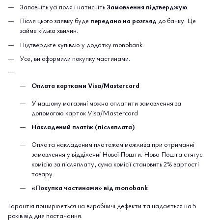
Заповніть усі поля і натисніть
Замовлення підтверджую
.
Після цього заявку буде
передано на розгляд
до банку. Це
займе кілька хвилин.
Підтвердьте купівлю у додатку monobank.
Усе, ви оформили покупку частинами.
Оплата картками Visa/Mastercard
У нашому магазині можна оплатити замовлення за
допомогою карток Visa/Mastercard
Накладений платіж (післяплата)
Оплата накладеним платежем можлива при отриманні
замовлення у відділенні Нової Пошти. Нова Пошта стягує
комісію за післяплату, сума комісії становить 2% вартості
товару.
«Покупка частинами» від monobank
Гарантія поширюється на виробничі дефекти та надається на 5
років від дня постачання.