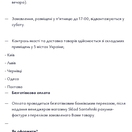
вечора).
Замовлення, розміщені у п'ятницю до 17-00, відвантажуються у
суботу.
Контроль якості та доставка товарів здійснюється зі складських
приміщень у 5 містах України;
- Київ
- Львів
- Чернівці
- Одеса
- Полтава
Безготівкова оплата
Оплата провадиться безготівковим банківським переказом, після
надання менеджером магазину Sklad Santehniki рахунки-
фактури з переліком замовленого Вами товару.
Як оформити?