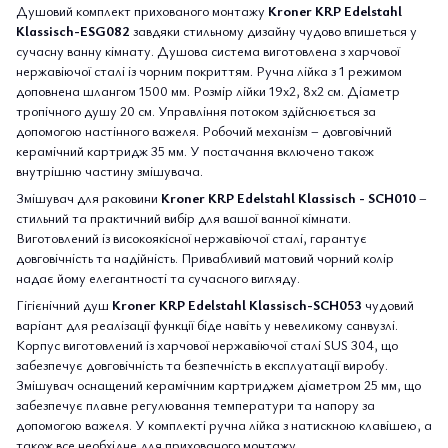
Душовий комплект прихованого монтажу
Kroner KRP Edelstahl
Klassisch-ESG082
завдяки стильному дизайну чудово впишеться у
сучасну ванну кімнату. Душова система виготовлена з харчової
нержавіючої сталі із чорним покриттям. Ручна лійка з 1 режимом
доповнена шлангом 1500 мм. Розмір лійки 19х2, 8х2 см. Діаметр
тропічного душу 20 см. Управління потоком здійснюється за
допомогою настінного важеля. Робочий механізм – довговічний
керамічний картридж 35 мм. У постачання включено також
внутрішню частину змішувача.
Змішувач для раковини
Kroner KRP Edelstahl Klassisch - SCH010
–
стильний та практичний вибір для вашої ванної кімнати.
Виготовлений із високоякісної нержавіючої сталі, гарантує
довговічність та надійність. Привабливий матовий чорний колір
надає йому елегантності та сучасного вигляду.
Гігієнічний душ
Kroner KRP Edelstahl Klassisch-SCH053
чудовий
варіант для реалізації функції біде навіть у невеликому санвузлі.
Корпус виготовлений із харчової нержавіючої сталі SUS 304, що
забезпечує довговічність та безпечність в експлуатації виробу.
Змішувач оснащений керамічним картриджем діаметром 25 мм, що
забезпечує плавне регулювання температури та напору за
допомогою важеля. У комплекті ручна лійка з натискною клавішею, а
також все необхідне для прихованого монтажу.