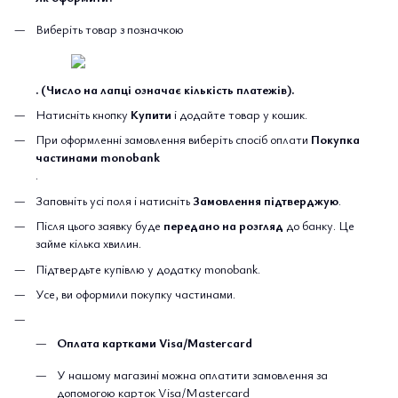
Виберіть товар з позначкою
. (Число на лапці означає кількість платежів).
Натисніть кнопку
Купити
і додайте товар у кошик.
При оформленні замовлення виберіть спосіб оплати
Покупка
частинами monobank
.
Заповніть усі поля і натисніть
Замовлення підтверджую
.
Після цього заявку буде
передано на розгляд
до банку. Це
займе кілька хвилин.
Підтвердьте купівлю у додатку monobank.
Усе, ви оформили покупку частинами.
Оплата картками Visa/Mastercard
У нашому магазині можна оплатити замовлення за
допомогою карток Visa/Mastercard