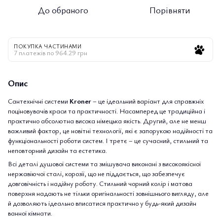
До обраного
Порівняти
ПОКУПКА ЧАСТИНАМИ
7 платежів по 964.29 грн
Опис
Сантехнічні системи
Kroner
– це ідеальний варіант для справжніх
поціновувачів краси та практичності. Насамперед це традиційна і
практично абсолютна висока німецька якість. Другий, але не менш
важливий фактор, це новітні технології, які є запорукою надійності та
функціональності роботи систем. І третє – це сучасний, стильний та
неповторний дизайн та естетика.
Всі деталі душової системи
та змішувача виконані з високоякісної
нержавіючої сталі, корозії, що не піддається, що забезпечує
довговічність і надійну роботу. Стильний чорний колір і матова
поверхня надають не тільки оригінальності зовнішнього вигляду, але
й дозволяють ідеально вписатися практично у будь-який дизайн
ванної кімнати.