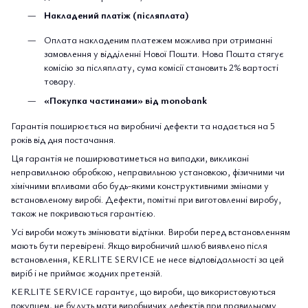
Накладений платіж (післяплата)
Оплата накладеним платежем можлива при отриманні
замовлення у відділенні Нової Пошти. Нова Пошта стягує
комісію за післяплату, сума комісії становить 2% вартості
товару.
«Покупка частинами» від monobank
Гарантія поширюється на виробничі дефекти та надається на 5
років від дня постачання.
Ця гарантія не поширюватиметься на випадки, викликані
неправильною обробкою, неправильною установкою, фізичними чи
хімічними впливами або будь-якими конструктивними змінами у
встановленому виробі. Дефекти, помітні при виготовленні виробу,
також не покриваються гарантією.
Усі вироби можуть змінювати відтінки. Вироби перед встановленням
мають бути перевірені. Якщо виробничий шлюб виявлено після
встановлення, KERLITE SERVICE не несе відповідальності за цей
виріб і не приймає жодних претензій.
KERLITE SERVICE гарантує, що вироби, що використовуються
покупцем, не будуть мати виробничих дефектів при правильному