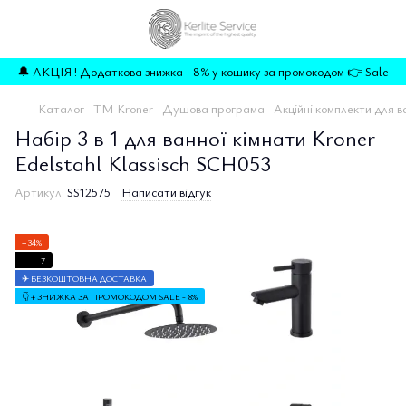
🔔 АКЦІЯ ! Додаткова знижка - 8% у кошику за промокодом 👉 Sale
Каталог
TM Kroner
Душова програма
Акційні комплекти для в
Набір 3 в 1 для ванної кімнати Kroner
Edelstahl Klassisch SCH053
Артикул:
SS12575
Написати відгук
−34%
7
✈ БЕЗКОШТОВНА ДОСТАВКА
👇 + ЗНИЖКА ЗА ПРОМОКОДОМ SALE - 8%