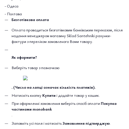
- Одеса
- Полтава
Безготівкова оплата
Оплата провадиться безготівковим банківським переказом, після
надання менеджером магазину Sklad Santehniki рахунки-
фактури з переліком замовленого Вами товару.
Як оформити?
Виберіть товар з позначкою
. (Число на лапці означає кількість платежів).
Натисніть кнопку
Купити
і додайте товар у кошик.
При оформленні замовлення виберіть спосіб оплати
Покупка
частинами monobank
.
Заповніть усі поля і натисніть
Замовлення підтверджую
.