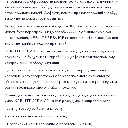
неправильною обробкою, неправильною установкою, фізичними чи
хімічними впливами або будь-якими конструктивними змінами у
встановленому виробі. Дефекти, помітні при виготовленні виробу,
також не покриваються гарантією.
Усі вироби можуть змінювати відтінки. Вироби перед встановленням
мають бути перевірені. Якщо виробничий шлюб виявлено після
встановлення, KERLITE SERVICE не несе відповідальності за цей
виріб і не приймає жодних претензій.
KERLITE SERVICE гарантує, що вироби, що використовуються
покупцем, не будуть мати виробничих дефектів при правильному
використанні та обслуговуванні.
Ця гарантія не поширюється на псування виробу внаслідок
неправильного використання або неправильного очищення та
обслуговування. Для очищення рекомендується використовувати
розчин плавикової кислоти або її похідних.
У випадку, якщо претензія подана відповідно до цих гарантійних
умов, KERLITE SERVICE на свій розсуд може запропонувати:
- заміну товару за його наявності;
- постачання еквівалентних товарів;
- Повернення коштів за купівлю протягом 6 місяців;