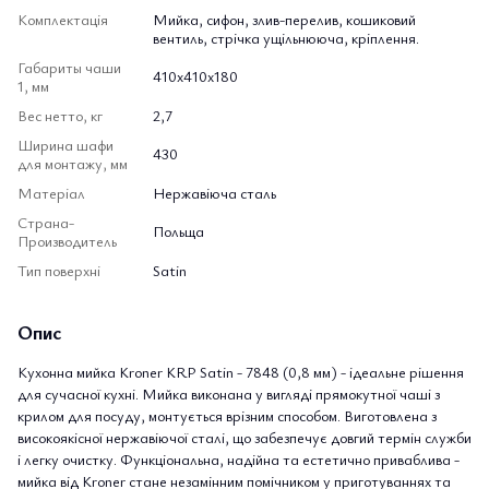
Комплектація
Мийка, сифон, злив-перелив, кошиковий
вентиль, стрічка ущільнююча, кріплення.
Габариты чаши
410x410x180
1, мм
Вес нетто, кг
2,7
Ширина шафи
430
для монтажу, мм
Матеріал
Нержавіюча сталь
Страна-
Польща
Производитель
Тип поверхні
Satin
Опис
Кухонна мийка Kroner KRP Satin - 7848 (0,8 мм) - ідеальне рішення
для сучасної кухні. Мийка виконана у вигляді прямокутної чаші з
крилом для посуду, монтується врізним способом. Виготовлена з
високоякісної нержавіючої сталі, що забезпечує довгий термін служби
і легку очистку. Функціональна, надійна та естетично приваблива -
мийка від Kroner стане незамінним помічником у приготуваннях та