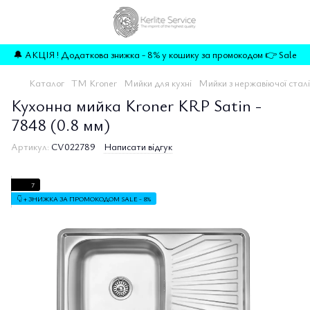
🔔 АКЦІЯ ! Додаткова знижка - 8% у кошику за промокодом 👉 Sale
Каталог
TM Kroner
Мийки для кухні
Мийки з нержавіючої сталі
Кухонна мийка Kroner KRP Satin -
7848 (0.8 мм)
Артикул:
CV022789
Написати відгук
7
👇 + ЗНИЖКА ЗА ПРОМОКОДОМ SALE - 8%