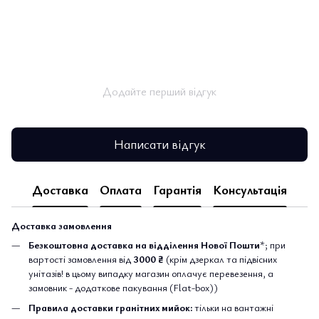
Додайте перший відгук
Написати відгук
Доставка
Оплата
Гарантія
Консультація
Доставка замовлення
Безкоштовна доставка на відділення Нової Пошти
*; при
вартості замовлення від
3000 ₴
(крім дзеркал та підвісних
унітазів! в цьому випадку магазин оплачує перевезення, а
замовник - додаткове пакування (Flat-box))
Правила доставки гранітних мийок:
тільки на вантажні