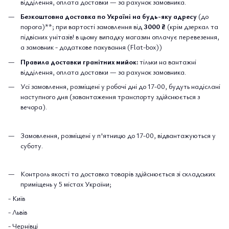
відділення, оплата доставки — за рахунок замовника.
Безкоштовна доставка по Україні на будь-яку адресу
(до
порога)**; при вартості замовлення від
3000 ₴
(крім дзеркал та
підвісних унітазів! в цьому випадку магазин оплачує перевезення,
а замовник - додаткове пакування (Flat-box))
Правила доставки гранітних мийок:
тільки на вантажні
відділення, оплата доставки — за рахунок замовника.
Усі замовлення, розміщені у робочі дні до 17-00, будуть надіслані
наступного дня (завантаження транспорту здійснюється з
вечора).
Замовлення, розміщені у п'ятницю до 17-00, відвантажуються у
суботу.
Контроль якості та доставка товарів здійснюється зі складських
приміщень у 5 містах України;
- Київ
- Львів
- Чернівці