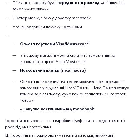
Після цього заявку буде
передано на розгляд
до банку. Це
займе кілька хвилин.
Підтвердьте купівлю у додатку monobank.
Усе, ви оформили покупку частинами.
Оплата картками Visa/Mastercard
У нашому магазині можна оплатити замовлення за
допомогою карток Visa/Mastercard
Накладений платіж (післяплата)
Оплата накладеним платежем можлива при отриманні
замовлення у відділенні Нової Пошти. Нова Пошта стягує
комісію за післяплату, сума комісії становить 2% вартості
товару.
«Покупка частинами» від monobank
Гарантія поширюється на виробничі дефекти та надається на 5
років від дня постачання.
Ця гарантія не поширюватиметься на випадки, викликані