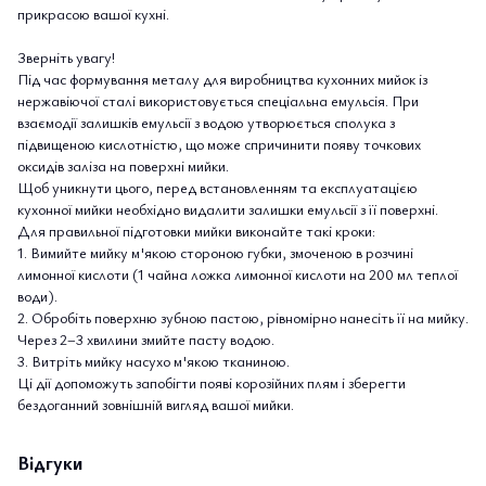
прикрасою вашої кухні.
Зверніть увагу!
Під час формування металу для виробництва кухонних мийок із
нержавіючої сталі використовується спеціальна емульсія. При
взаємодії залишків емульсії з водою утворюється сполука з
підвищеною кислотністю, що може спричинити появу точкових
оксидів заліза на поверхні мийки.
Щоб уникнути цього, перед встановленням та експлуатацією
кухонної мийки необхідно видалити залишки емульсії з її поверхні.
Для правильної підготовки мийки виконайте такі кроки:
1. Вимийте мийку м'якою стороною губки, змоченою в розчині
лимонної кислоти (1 чайна ложка лимонної кислоти на 200 мл теплої
води).
2. Обробіть поверхню зубною пастою, рівномірно нанесіть її на мийку.
Через 2–3 хвилини змийте пасту водою.
3. Витріть мийку насухо м'якою тканиною.
Ці дії допоможуть запобігти появі корозійних плям і зберегти
бездоганний зовнішній вигляд вашої мийки.
Відгуки