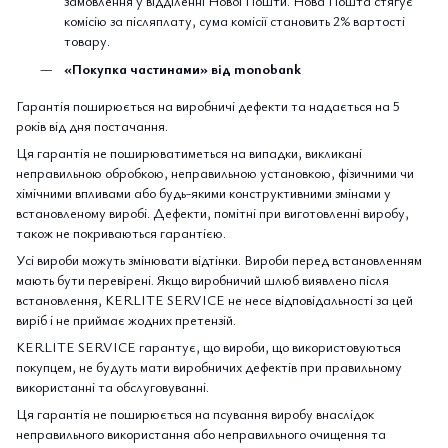
замовлення у відділенні Нової Пошти. Нова Пошта стягує
комісію за післяплату, сума комісії становить 2% вартості
товару.
«Покупка частинами» від monobank
Гарантія поширюється на виробничі дефекти та надається на 5
років від дня постачання.
Ця гарантія не поширюватиметься на випадки, викликані
неправильною обробкою, неправильною установкою, фізичними чи
хімічними впливами або будь-якими конструктивними змінами у
встановленому виробі. Дефекти, помітні при виготовленні виробу,
також не покриваються гарантією.
Усі вироби можуть змінювати відтінки. Вироби перед встановленням
мають бути перевірені. Якщо виробничий шлюб виявлено після
встановлення, KERLITE SERVICE не несе відповідальності за цей
виріб і не приймає жодних претензій.
KERLITE SERVICE гарантує, що вироби, що використовуються
покупцем, не будуть мати виробничих дефектів при правильному
використанні та обслуговуванні.
Ця гарантія не поширюється на псування виробу внаслідок
неправильного використання або неправильного очищення та