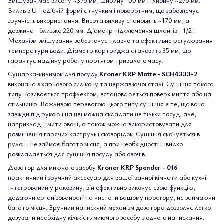
Змішувач має висоту ~375 мм, ширину 100 мм і глибину ~275 мм.
Вилив в U-подібній формі є гнучким і поворотним, що забезпечує
зручність використання. Висота виливу становить ~170 мм, а
довжина - близько 220 мм. Діаметр підключення шлангів - 1/2".
Механізм змішування забезпечує плавне та ефективне регулювання
температури води. Діаметр картриджа становить 35 мм, що
гарантує надійну роботу протягом тривалого часу.
Сушарка-килимок для посуду
Kroner KRP Matte - SCH4333-2
виконана з харчового силікону та нержавіючої сталі. Сушіння такого
типу називається трофлексом, встановлюється поверх миття або на
стільницю. Важливою перевагою цього типу сушіння є те, що вона
завжди під рукою і на неї можна складати не тільки посуд, але,
наприклад, і мити овочі, а також можна використовувати для
розміщення гарячих каструль і сковорідок. Сушіння скочується в
рулон і не займає багато місця, а при необхідності швидко
розкладається для сушіння посуду або овочів.
Дозатор для миючого засобу
Kroner KRP Spender - 016
-
практичний і зручний аксесуар для вашої ванної кімнати або кухні.
Інтегрований у раковину, він ефективно виконує свою функцію,
додаючи організованості та чистоти вашому простору, не займаючи
багато місця. Зручний натискний механізм дозатора дозволяє легко
дозувати необхідну кількість миючого засобу з одного натискання.