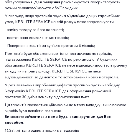
обслуговування. Для очищення рекомендується використовувати
розчин плавикової кислоти або її похідних.
У випадку, якщо претензія подана відповідно до цих гарантійних
умов, KERLITE SERVICE на свій розсуд може запропонувати:
- заміну товару за його наявності;
- постачання еквівалентних товарів;
- Повернення коштів за купівлю протягом 6 місяців;
Претензія буде обмежена вартістю поставлених матеріалів,
підтверджених KERLITE SERVICE на рекламацію. У будь-яких
обставинах KERLITE SERVICE не несе відповідальності за втрачену
вигоду чи непряму шкоду. KERLITE SERVICE не несе
відповідальності за демонтаж та встановлення нових матеріалів.
У разі виявлення виробничих дефектів просимо надати необхідну
інформацію KERLITE SERVICE для оформлення рекламації
протягом 30 днів з моменту відвантаження плит.
Ця гарантія вважається дійсною лише в тому випадку, якщо покупка
виробів була повністю сплачена.
Ви можете зв'язатися з нами будь-яким зручним для Вас
способом.
1).Зв'яжіться з одним з наших менеджерів;