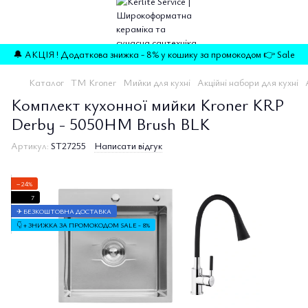
🔔 АКЦІЯ ! Додаткова знижка - 8% у кошику за промокодом 👉 Sale
Каталог
TM Kroner
Мийки для кухні
Акційні набори для кухні
Комплект кухонної мийки Kroner KRP
Derby - 5050HM Brush BLK
Артикул:
ST27255
Написати відгук
−24%
7
✈ БЕЗКОШТОВНА ДОСТАВКА
👇 + ЗНИЖКА ЗА ПРОМОКОДОМ SALE - 8%