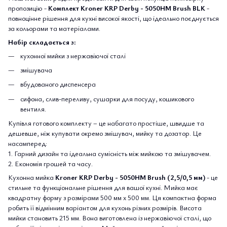
пропозицію -
Комплект Kroner KRP Derby - 5050HM Brush BLK
-
повноцінне рішення для кухні високої якості, що ідеально поєднується
за кольорами та матеріалами.
Набір складається з:
кухонної мийки з нержавіючої сталі
змішувача
вбудованого диспенсера
сифона, слив-переливу, cушарки для посуду, кошикового
вентиля.
Купівля готового комплекту – це набагато простіше, швидше та
дешевше, ніж купувати окремо змішувач, мийку та дозатор. Це
насамперед:
1. Гарний дизайн та ідеальна сумісність між мийкою та змішувачем.
2. Економія грошей та часу.
Кухонна мийка
Kroner KRP Derby - 5050HM Brush (2,5/0,5 мм)
- це
стильне та функціональне рішення для вашої кухні. Мийка має
квадратну форму з розмірами 500 мм х 500 мм. Ця компактна форма
робить її відмінним варіантом для кухонь різних розмірів. Висота
мийки становить 215 мм. Вона виготовлена із нержавіючої сталі, що