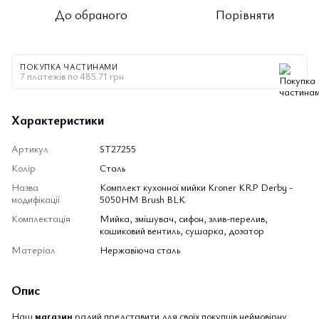
До обраного
Порівняти
ПОКУПКА ЧАСТИНАМИ
7 платежів по 485.71 грн
Характеристики
Артикул
ST27255
Колір
Сталь
Назва
Комплект кухонної мийки Kroner KRP Derby -
модифікації
5050HM Brush BLK
Комплектація
Мийка, змішувач, сифон, злив-перелив,
кошиковий вентиль, сушарка, дозатор
Матеріал
Нержавіюча сталь
Опис
Наш
магазин
радий представити для своїх покупців неймовірну