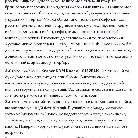
робить її міцною і довговічною. Мийка має стальний колір та
брашовану поверхню, що надає їй елегантний вигляд. Ця мийка має
інтегрований спосіб монтажу, що дозволяє вбудовувати її гармонійно
у кухонний інтер'єр. Мийка обладнана переливом і сифоном, що
робить її функціональною та зручною в експлуатації. До комплекту
мийки входять сама мийка, сифон, злив-перелив та кошиковий
вентиль, що робить її готовою до встановлення та використання.
Кухонна мийка Kroner KRP Derby - 5050HM Brush - ідеальний вибір
для вашої кухні. Вона поєднує в собі стильний дизайн і практичність,
дозволяючи вам з легкістю виконувати кухонні завдання та додавати
естетичний шар вашому інтер'єру.
Змішувач для кухні
Kroner KRM Kuche - C132BLK
- це стильний та
функціональний варіант для вашої кухні. Виготовлений з
високоякісного силуміну з силіконовим виливом, він поєднує в собі
міцність і зручність в експлуатації. Одноважільне керування дозволяє
з легкістю регулювати температуру та потік води.
Змішувач має врізний тип монтажу з кріпленням за допомогою гайки,
що забезпечує надійність фіксації. Гнучкий тип підводу дозволяє
зручно підключити змішувач до водопроводу. Корпус виконаний у
хромовому кольорі, а вилив у чорному, надаючи йому елегантний
вигляд. Поверхня корпусу змішувача глянцеве, а вилив має матове
покриття.