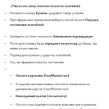
. (Число на лапці означає кількість платежів).
Натисніть кнопку
Купити
і додайте товар у кошик.
При оформленні замовлення виберіть спосіб оплати
Покупка
частинами monobank
.
Заповніть усі поля і натисніть
Замовлення підтверджую
.
Після цього заявку буде
передано на розгляд
до банку. Це
займе кілька хвилин.
Підтвердьте купівлю у додатку monobank.
Усе, ви оформили покупку частинами.
Оплата картками Visa/Mastercard
У нашому магазині можна оплатити замовлення за
допомогою карток Visa/Mastercard
Накладений платіж (післяплата)
Оплата накладеним платежем можлива при отриманні