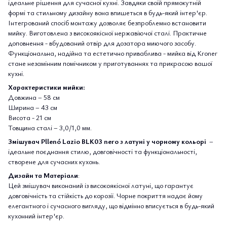
ідеальне рішення для сучасної кухні. Завдяки своїй прямокутній
формі та стильному дизайну вона впишеться в будь-який інтер'єр.
Інтегрований спосіб монтажу дозволяє безпроблемно встановити
мийку. Виготовлена з високоякісної нержавіючої сталі. Практичне
доповнення - вбудований отвір для дозатора миючого засобу.
Функціональна, надійна та естетично приваблива - мийка від Kroner
стане незамінним помічником у приготуваннях та прикрасою вашої
кухні.
Характеристики мийки:
Довжина – 58 см
Ширина – 43 см
Висота - 21 см
Товщина сталі – 3,0/1,0 мм.
Змішувач Pllenó Lazio BLK03 nero з латуні у чорному кольорі
–
ідеальне поєднання стилю, довговічності та функціональності,
створене для сучасних кухонь.
Дизайн та Матеріали
:
Цей змішувач виконаний із високоякісної латуні, що гарантує
довговічність та стійкість до корозії. Чорне покриття надає йому
елегантного і сучасного вигляду, що відмінно вписується в будь-який
кухонний інтер'єр.