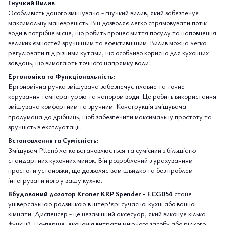
Гнучкий Вилив
:
Особливість даного змішувача - гнучкий вилив, який забезпечує
максимальну маневреність. Він дозволяє легко спрямовувати потік
води в потрібне місце, що робить процес миття посуду та наповнення
великих ємностей зручнішим та ефективнішим. Вилив можна легко
регулювати під різними кутами, що особливо корисно для кухонних
завдань, що вимагають точного напрямку води.
Ергономіка та Функціональність
:
Ергономічна ручка змішувача забезпечує плавне та точне
керування температурою та напором води. Це робить використання
змішувача комфортним та зручним. Конструкція змішувача
продумана до дрібниць, щоб забезпечити максимальну простоту та
зручність в експлуатації.
Встановлення та Сумісність
:
Змішувач Pllenó легко встановлюється та сумісний з більшістю
стандартних кухонних мийок. Він розроблений з урахуванням
простоти установки, що дозволяє вам швидко та без проблем
інтегрувати його у вашу кухню.
Вбудований дозатор Kroner KRP Spender - ECG054
стане
універсальною родзинкою в інтер'єрі сучасної кухні або ванної
кімнати. Диспенсер - це незамінний аксесуар, який виконує кілька
функцій. По-перше, економія витрати миючого засобу або рідкого