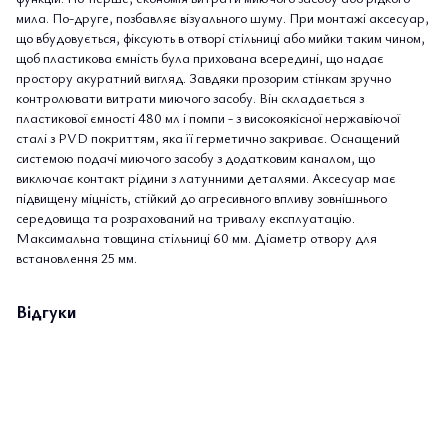
мила. По-друге, позбавляє візуального шуму. При монтажі аксесуар,
що вбудовується, фіксують в отворі стільниці або мийки таким чином,
щоб пластикова ємність була прихована всередині, що надає
простору акуратний вигляд. Завдяки прозорим стінкам зручно
контролювати витрати миючого засобу. Він складається з
пластикової ємності 480 мл і помпи - з високоякісної нержавіючої
сталі з PVD покриттям, яка її герметично закриває. Оснащений
системою подачі миючого засобу з додатковим каналом, що
виключає контакт рідини з латунними деталями. Аксесуар має
підвищену міцність, стійкий до агресивного впливу зовнішнього
середовища та розрахований на тривалу експлуатацію.
Максимальна товщина стільниці 60 мм. Діаметр отвору для
встановлення 25 мм.
Відгуки