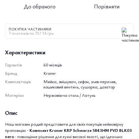
До обраного
Порівняти
ПОКУПКА ЧАСТИНАМИ
7 платежів по 757.14 грн
Характеристики
Гарантія
60 місяців
Бренд
Kroner
Комплектація
Мийка, змішувач, сифон, злив-перелив,
кошиковий вентиль, сушарка, дозатор
Матеріал
Нержавіюча сталь / Латунь
Опис
Наш магазин радий представити для своїх покупців неймовірну
пропозицію -
Комплект Kroner KRP Schwarze 5843HM PVD BLK03
nero
- повноцінне рішення для кухні високої якості, що ідеально