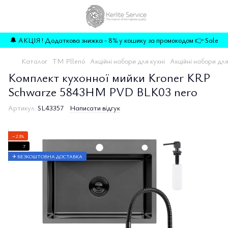
🔔 АКЦІЯ ! Додаткова знижка - 8% у кошику за промокодом 👉 Sale
Каталог
TM Pllenó
Акційні набори для кухні
Акційні набори для
Комплект кухонної мийки Kroner KRP
Schwarze 5843HM PVD BLK03 nero
Артикул:
SL43357
Написати відгук
−23%
7
✈ БЕЗКОШТОВНА ДОСТАВКА