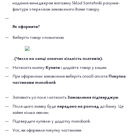
надання менеджером магазину Sklad Santehniki рахунки-
фактури з переліком замовленого Вами товару.
Як оформити?
Виберіть товар з позначкою
. (Число на лапці означає кількість платежів).
Натисніть кнопку
Купити
і додайте товар у кошик.
При оформленні замовлення виберіть спосіб оплати
Покупка
частинами monobank
.
Заповніть усі поля і натисніть
Замовлення підтверджую
.
Після цього заявку буде
передано на розгляд
до банку. Це
займе кілька хвилин.
Підтвердьте купівлю у додатку monobank.
Усе, ви оформили покупку частинами.