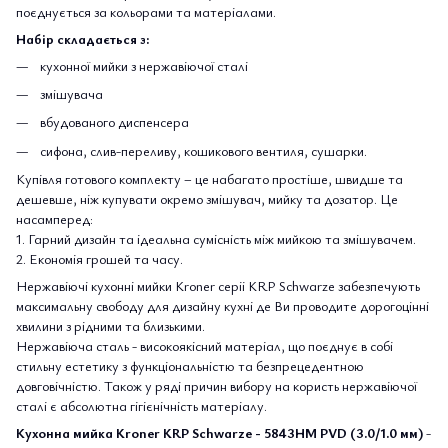
поєднується за кольорами та матеріалами.
Набір складається з:
кухонної мийки з нержавіючої сталі
змішувача
вбудованого диспенсера
сифона, слив-переливу, кошикового вентиля, сушарки.
Купівля готового комплекту – це набагато простіше, швидше та
дешевше, ніж купувати окремо змішувач, мийку та дозатор. Це
насамперед:
1. Гарний дизайн та ідеальна сумісність між мийкою та змішувачем.
2. Економія грошей та часу.
Нержавіючі кухонні мийки Kroner серіі KRP Schwarze забезпечують
максимальну свободу для дизайну кухні де Ви проводите дорогоцінні
хвилини з рідними та близькими.
Нержавіюча сталь - високоякісний матеріал, що поєднує в собі
стильну естетику з функціональністю та безпрецедентною
довговічністю. Також у ряді причин вибору на користь нержавіючої
сталі є абсолютна гігієнічність матеріалу.
Кухонна мийка Kroner KRP Schwarze - 5843HM PVD (3.0/1.0 мм)
-