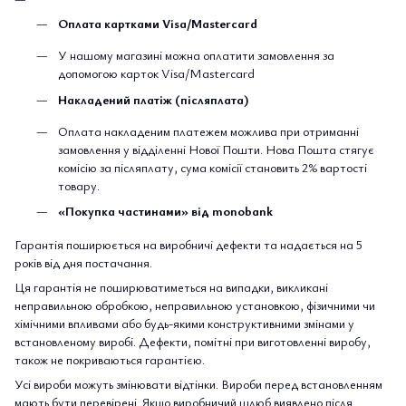
Оплата картками Visa/Mastercard
У нашому магазині можна оплатити замовлення за
допомогою карток Visa/Mastercard
Накладений платіж (післяплата)
Оплата накладеним платежем можлива при отриманні
замовлення у відділенні Нової Пошти. Нова Пошта стягує
комісію за післяплату, сума комісії становить 2% вартості
товару.
«Покупка частинами» від monobank
Гарантія поширюється на виробничі дефекти та надається на 5
років від дня постачання.
Ця гарантія не поширюватиметься на випадки, викликані
неправильною обробкою, неправильною установкою, фізичними чи
хімічними впливами або будь-якими конструктивними змінами у
встановленому виробі. Дефекти, помітні при виготовленні виробу,
також не покриваються гарантією.
Усі вироби можуть змінювати відтінки. Вироби перед встановленням
мають бути перевірені. Якщо виробничий шлюб виявлено після