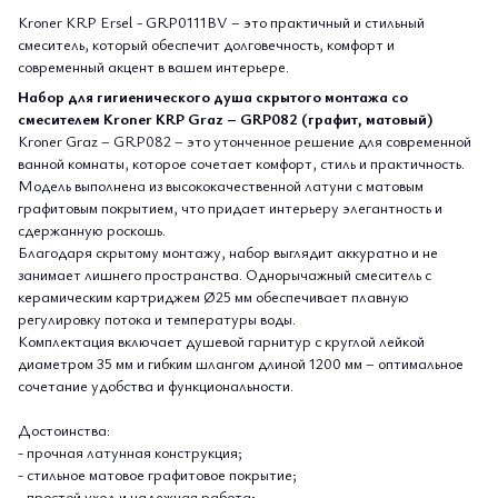
Kroner KRP Ersel - GRP0111BV – это практичный и стильный
смеситель, который обеспечит долговечность, комфорт и
современный акцент в вашем интерьере.
Набор для гигиенического душа скрытого монтажа со
смесителем Kroner KRP Graz – GRP082 (графит, матовый)
Kroner Graz – GRP082 – это утонченное решение для современной
ванной комнаты, которое сочетает комфорт, стиль и практичность.
Модель выполнена из высококачественной латуни с матовым
графитовым покрытием, что придает интерьеру элегантность и
сдержанную роскошь.
Благодаря скрытому монтажу, набор выглядит аккуратно и не
занимает лишнего пространства. Однорычажный смеситель с
керамическим картриджем Ø25 мм обеспечивает плавную
регулировку потока и температуры воды.
Комплектация включает душевой гарнитур с круглой лейкой
диаметром 35 мм и гибким шлангом длиной 1200 мм – оптимальное
сочетание удобства и функциональности.
Достоинства:
- прочная латунная конструкция;
- стильное матовое графитовое покрытие;
- простой уход и надежная работа;