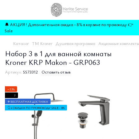
🔔 АКЦИЯ ! Дополнительная скидка - 8% в корзине по промокоду 👉
Sale
Каталог
TM Kroner
Душевая программа
Акционные комплекты
Набор 3 в 1 для ванной комнаты
Kroner KRP Makon - GRP063
Артикул:
SS73312
Оставить отзыв
−23%
7
✈ БЕСПЛАТНАЯ ДОСТАВКА
👇 + СКИДКА ПО ПРОМОКОДУ SALE - 8%