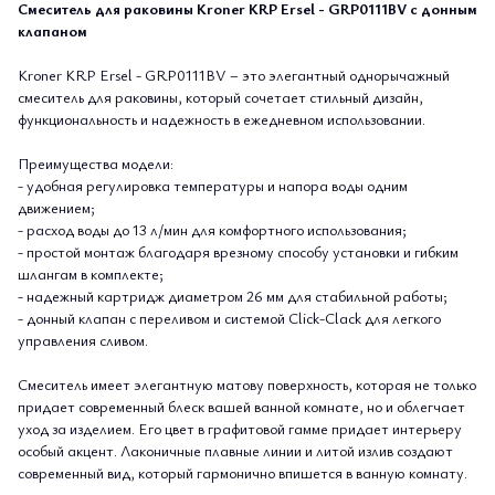
Смеситель для раковины Kroner KRP Ersel - GRP0111BV с донным
клапаном
Kroner KRP Ersel - GRP0111BV – это элегантный однорычажный
смеситель для раковины, который сочетает стильный дизайн,
функциональность и надежность в ежедневном использовании.
Преимущества модели:
- удобная регулировка температуры и напора воды одним
движением;
- расход воды до 13 л/мин для комфортного использования;
- простой монтаж благодаря врезному способу установки и гибким
шлангам в комплекте;
- надежный картридж диаметром 26 мм для стабильной работы;
- донный клапан с переливом и системой Click-Clack для легкого
управления сливом.
Смеситель имеет элегантную матову поверхность, которая не только
придает современный блеск вашей ванной комнате, но и облегчает
уход за изделием. Его цвет в графитовой гамме придает интерьеру
особый акцент. Лаконичные плавные линии и литой излив создают
современный вид, который гармонично впишется в ванную комнату.