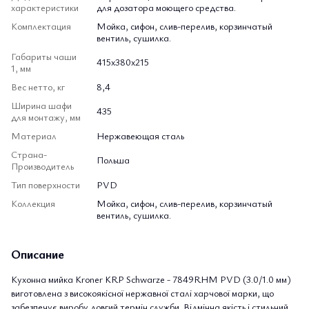
характеристики
для дозатора моющего средства.
Комплектация
Мойка, сифон, слив-перелив, корзинчатый
вентиль, сушилка.
Габариты чаши
415х380х215
1, мм
Вес нетто, кг
8,4
Ширина шафи
435
для монтажу, мм
Материал
Нержавеющая сталь
Страна-
Польша
Производитель
Тип поверхности
PVD
Коллекция
Мойка, сифон, слив-перелив, корзинчатый
вентиль, сушилка.
Описание
Кухонна мийка Kroner KRP Schwarze - 7849RHM PVD (3.0/1.0 мм)
виготовлена з високоякісної нержавної сталі харчової марки, що
забезпечує виробу довгий термін служби. Відмінна якість і стильний