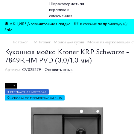
🔔 АКЦИЯ ! Дополнительная скидка - 8% в корзине по промокоду 👉
Sale
Каталог
TM Kroner
Мойки для кухни
Мойки из нержавеющей с
Кухонная мойка Kroner KRP Schwarze -
7849RHM PVD (3.0/1.0 мм)
Артикул:
CV025279
Оставить отзыв
7
✈ БЕСПЛАТНАЯ ДОСТАВКА
👇 + СКИДКА ПО ПРОМОКОДУ SALE - 8%