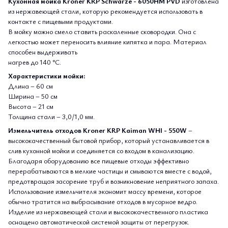
Кухонная мойка
Kroner KRP Schwarze - 6050HM PVD
изготовлена
из нержавеющей стали, которую рекомендуется использовать в
контакте с пищевыми продуктами.
В мойку можно смело ставить раскаленные сковородки. Она с
легкостью может переносить влияние кипятка и пара. Материал
способен выдерживать
нагрев до 140 °С.
Характеристики мойки:
Длина – 60 см
Ширина – 50 см
Высота – 21 см
Толщина стали – 3,0/1,0 мм.
Измельчитель отходов
Kroner KRP Kaiman WHI - 550W
–
высококачественный бытовой прибор, который устанавливается в
слив кухонной мойки и соединяется со входом в канализацию.
Благодаря оборудованию все пищевые отходы эффективно
перерабатываются в мелкие частицы и смываются вместе с водой,
предотвращая засорение труб и возникновение неприятного запаха.
Использование измельчителя экономит массу времени, которое
обычно тратится на выбрасывание отходов в мусорное ведро.
Изделие из нержавеющей стали и высококачественного пластика
оснащено автоматической системой защиты от перегрузок.