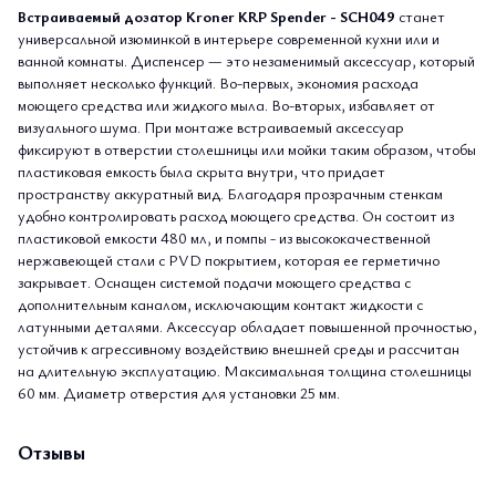
Встраиваемый дозатор Kroner KRP Spender - SCH049
станет
универсальной изюминкой в интерьере современной кухни или и
ванной комнаты. Диспенсер — это незаменимый аксессуар, который
выполняет несколько функций. Во-первых, экономия расхода
моющего средства или жидкого мыла. Во-вторых, избавляет от
визуального шума. При монтаже встраиваемый аксессуар
фиксируют в отверстии столешницы или мойки таким образом, чтобы
пластиковая емкость была скрыта внутри, что придает
пространству аккуратный вид. Благодаря прозрачным стенкам
удобно контролировать расход моющего средства. Он состоит из
пластиковой емкости 480 мл, и помпы - из высококачественной
нержавеющей стали с PVD покрытием, которая ее герметично
закрывает. Оснащен системой подачи моющего средства с
дополнительным каналом, исключающим контакт жидкости с
латунными деталями. Аксессуар обладает повышенной прочностью,
устойчив к агрессивному воздействию внешней среды и рассчитан
на длительную эксплуатацию. Максимальная толщина столешницы
60 мм. Диаметр отверстия для установки 25 мм.
Отзывы