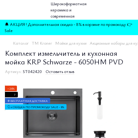
🔔 АКЦИЯ ! Дополнительная скидка - 8% в корзине по промокоду 👉
Sale
Каталог
TM Kroner
Мойки для кухни
Акционные наборы для ку
Комплект измельчитель и кухонная
мойка KRP Schwarze - 6050HM PVD
Артикул:
ST042420
Оставить отзыв
−24%
7
✈ БЕСПЛАТНАЯ ДОСТАВКА
👇 + СКИДКА ПО ПРОМОКОДУ SALE - 8%