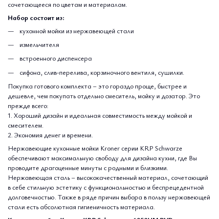
сочетающееся по цветам и материалам.
Набор состоит из:
кухонной мойки из нержавеющей стали
измельчителя
встроенного диспенсера
сифона, слив-перелива, корзиночного вентиля, сушилки.
Покупка готового комплекта – это гораздо проще, быстрее и
дешевле, чем покупать отдельно смеситель, мойку и дозатор. Это
прежде всего:
1. Хороший дизайн и идеальная совместимость между мойкой и
смесителем.
2. Экономия денег и времени.
Нержавеющие кухонные мойки Kroner серии KRP Schwarze
обеспечивают максимальную свободу для дизайна кухни, где Вы
проводите драгоценные минуты с родными и близкими.
Нержавеющая сталь – высококачественный материал, сочетающий
в себе стильную эстетику с функциональностью и беспрецедентной
долговечностью. Также в ряде причин выбора в пользу нержавеющей
стали есть абсолютная гигиеничность материала.