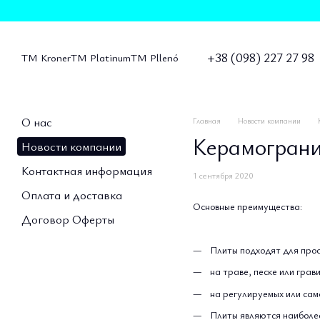
Перейти к основному контенту
+38 (098) 227 27 98
TM Kroner
ТМ Platinum
TM Pllenó
О нас
Главная
Новости компании
Керамограни
Новости компании
Контактная информация
1 сентября 2020
Оплата и доставка
Основные преимущества:
Договор Оферты
Плиты подходят для про
на траве, песке или грав
на регулируемых или са
Плиты являются наиболе