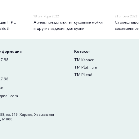
18 сентября 2022
21 апреля 2022
кция HPL
Alveus представляет кухонные мойки
Столешница 
n&Bath
и другие изделия для кухни
современное
информация
Каталог
27 98
TM Kroner
ТМ Platinum
?
TM Pllenó
27 98
ce
@gmail.com
58, оф. 519, Харьков, Харьковская
, 61000.