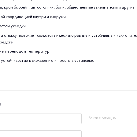
, края бассейн, автостоянки, бани, общественные зеленые зоны и другие 
ой координацией внутри и снаружи
истем укладки:
на стяжку позволяет создавать идеально ровные и устойчивые и исключите
редств.
зу и перепадам температур
устойчивостью к скольжению и просты в установке.
й
Войти с помощью