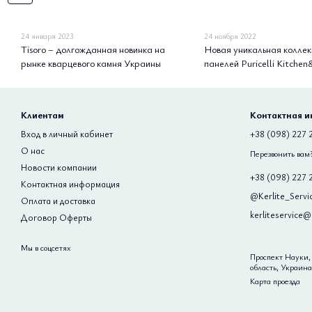
24 января 2023
24 ноября 2022
Tisoro – долгожданная новинка на
Новая уникальная колле
рынке кварцевого камня Украины
панелей Puricelli Kitche
Клиентам
Контактная 
Вход в личный кабинет
+38 (098) 227 
О нас
Перезвонить вам
Новости компании
+38 (098) 227 
Контактная информация
@Kerlite_Servi
Оплата и доставка
kerliteservice
Договор Оферты
Мы в соцсетях
Проспект Науки, 
область, Украина
Карта проезда