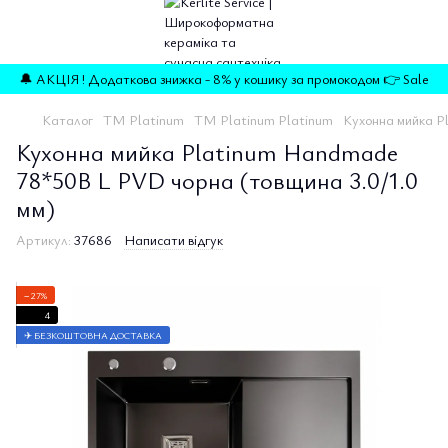
🔔 АКЦІЯ ! Додаткова знижка - 8% у кошику за промокодом 👉 Sale
Каталог
ТМ Platinum
ТМ Platinum Platinum
Кухонна мийка P
Кухонна мийка Platinum Handmade
78*50В L PVD чорна (товщина 3.0/1.0
мм)
Артикул:
37686
Написати відгук
−27%
4
✈ БЕЗКОШТОВНА ДОСТАВКА