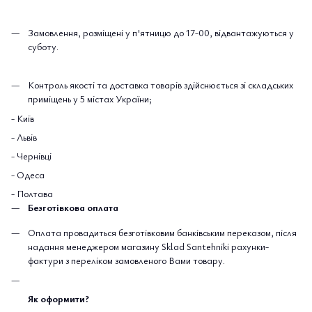
Замовлення, розміщені у п'ятницю до 17-00, відвантажуються у
суботу.
Контроль якості та доставка товарів здійснюється зі складських
приміщень у 5 містах України;
- Київ
- Львів
- Чернівці
- Одеса
- Полтава
Безготівкова оплата
Оплата провадиться безготівковим банківським переказом, після
надання менеджером магазину Sklad Santehniki рахунки-
фактури з переліком замовленого Вами товару.
Як оформити?