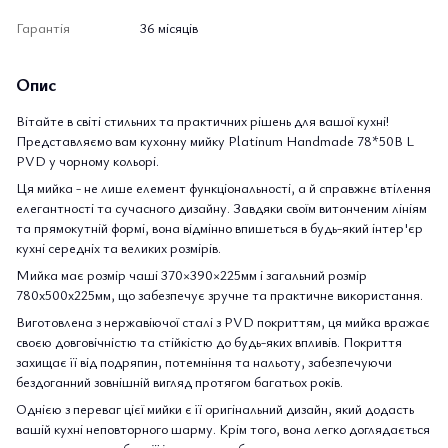
Гарантія
36 місяців
Опис
Вітайте в світі стильних та практичних рішень для вашої кухні!
Представляємо вам кухонну мийку Platinum Handmade 78*50В L
PVD у чорному кольорі.
Ця мийка - не лише елемент функціональності, а й справжнє втілення
елегантності та сучасного дизайну. Завдяки своїм витонченим лініям
та прямокутній формі, вона відмінно впишеться в будь-який інтер'єр
кухні середніх та великих розмірів.
Мийка має розмір чаші 370×390×225мм і загальний розмір
780x500x225мм, що забезпечує зручне та практичне використання.
Виготовлена з нержавіючої сталі з PVD покриттям, ця мийка вражає
своєю довговічністю та стійкістю до будь-яких впливів. Покриття
захищає її від подряпин, потемніння та нальоту, забезпечуючи
бездоганний зовнішній вигляд протягом багатьох років.
Однією з переваг цієї мийки є її оригінальний дизайн, який додасть
вашій кухні неповторного шарму. Крім того, вона легко доглядається