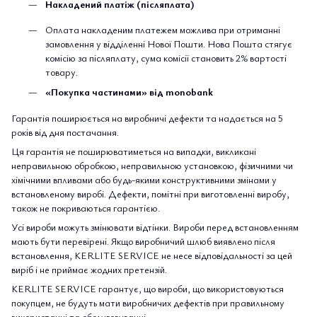
Накладений платіж (післяплата)
Оплата накладеним платежем можлива при отриманні
замовлення у відділенні Нової Пошти. Нова Пошта стягує
комісію за післяплату, сума комісії становить 2% вартості
товару.
«Покупка частинами» від monobank
Гарантія поширюється на виробничі дефекти та надається на 5
років від дня постачання.
Ця гарантія не поширюватиметься на випадки, викликані
неправильною обробкою, неправильною установкою, фізичними чи
хімічними впливами або будь-якими конструктивними змінами у
встановленому виробі. Дефекти, помітні при виготовленні виробу,
також не покриваються гарантією.
Усі вироби можуть змінювати відтінки. Вироби перед встановленням
мають бути перевірені. Якщо виробничий шлюб виявлено після
встановлення, KERLITE SERVICE не несе відповідальності за цей
виріб і не приймає жодних претензій.
KERLITE SERVICE гарантує, що вироби, що використовуються
покупцем, не будуть мати виробничих дефектів при правильному
використанні та обслуговуванні.