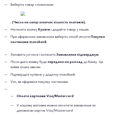
Виберіть товар з позначкою
. (Число на лапці означає кількість платежів).
Натисніть кнопку
Купити
і додайте товар у кошик.
При оформленні замовлення виберіть спосіб оплати
Покупка
частинами monobank
.
Заповніть усі поля і натисніть
Замовлення підтверджую
.
Після цього заявку буде
передано на розгляд
до банку. Це
займе кілька хвилин.
Підтвердьте купівлю у додатку monobank.
Усе, ви оформили покупку частинами.
Оплата картками Visa/Mastercard
У нашому магазині можна оплатити замовлення за
допомогою карток Visa/Mastercard