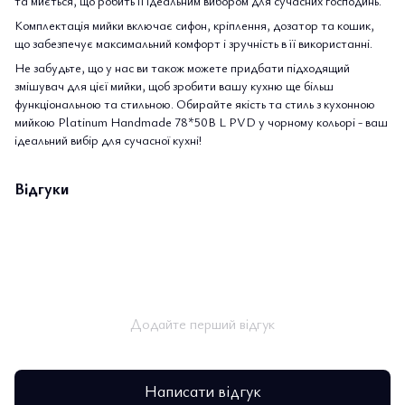
та миється, що робить її ідеальним вибором для сучасних господинь.
Комплектація мийки включає сифон, кріплення, дозатор та кошик,
що забезпечує максимальний комфорт і зручність в її використанні.
Не забудьте, що у нас ви також можете придбати підходящий
змішувач для цієї мийки, щоб зробити вашу кухню ще більш
функціональною та стильною. Обирайте якість та стиль з кухонною
мийкою Platinum Handmade 78*50В L PVD у чорному кольорі - ваш
ідеальний вибір для сучасної кухні!
Відгуки
Додайте перший відгук
Написати відгук