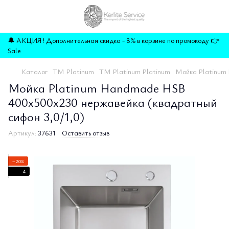
🔔 АКЦИЯ ! Дополнительная скидка - 8% в корзине по промокоду 👉
Sale
Каталог
ТМ Platinum
ТМ Platinum Platinum
Мойка Platinum 
Мойка Platinum Handmade HSB
400x500x230 нержавейка (квадратный
сифон 3,0/1,0)
Артикул:
37631
Оставить отзыв
−20%
4