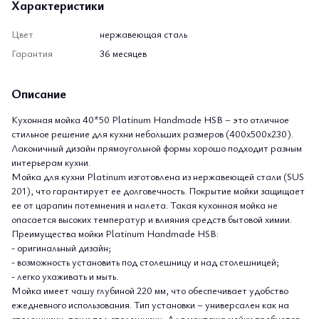
Характеристики
Цвет
нержавеющая сталь
Гарантия
36 месяцев
Описание
Кухонная мойка 40*50 Platinum Handmade HSB – это отличное
стильное решение для кухни небольших размеров (400x500x230).
Лаконичный дизайн прямоугольной формы хорошо подходит разным
интерьерам кухни.
Мойка для кухни Platinum изготовлена ​​из нержавеющей стали (SUS
201), что гарантирует ее долговечность. Покрытие мойки защищает
ее от царапин потемнения и налета. Такая кухонная мойка не
опасается высоких температур и влияния средств бытовой химии.
Преимущества мойки Platinum Handmade HSB:
- оригинальный дизайн;
- возможность установить под столешницу и над столешницей;
- легко ухаживать и мыть.
Мойка имеет чашу глубиной 220 мм, что обеспечивает удобство
ежедневного использования. Тип установки – универсален как на
столешницу, так и под столешницу. Для монтажа мойки требуется