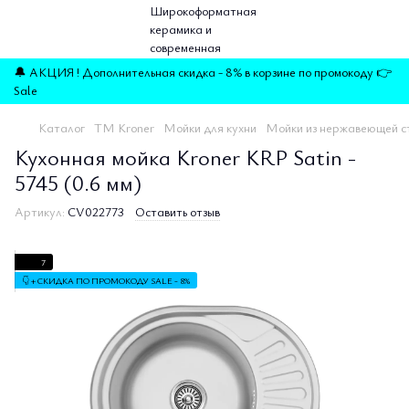
🔔 АКЦИЯ ! Дополнительная скидка - 8% в корзине по промокоду 👉
Sale
Каталог
TM Kroner
Мойки для кухни
Мойки из нержавеющей с
Кухонная мойка Kroner KRP Satin -
5745 (0.6 мм)
Артикул:
CV022773
Оставить отзыв
7
👇 + СКИДКА ПО ПРОМОКОДУ SALE - 8%