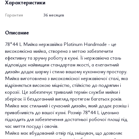
Характеристики
Гарантия
36 месяцев
Описание
78*44 L Мийка нержавійка Platinum Handmade - це
високоякісна мийка, створена з метою забезпечити
ефективну та зручну роботу в кухні. Її нержавіюча сталь
відповідає найвищим стандартам якості, а елегантний
дизайн додає шарму і стилю вашому кухонному простору.
Мийка виготовлена з високоякісної нержавіючої сталі, яка
відрізняється високою міцністю, стійкістю до подряпин і
корозії. Це забезпечує тривалий термін служби мийки і
зберігає її бездоганний вигляд протягом багатьох років.
Мийка має стильний і сучасний дизайн, який додає розкіш і
привабливість до вашої кухні. Розмір 78*44 L ідеально
підходить для забезпечення достатньої робочої площі під
час миття посуду і овочів.
Мийка має вбудований отвір під змішувач, що дозволяє