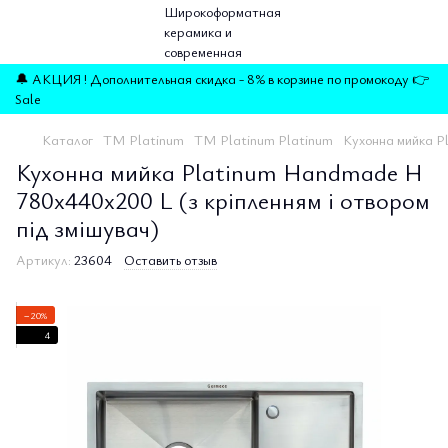
🔔 АКЦИЯ ! Дополнительная скидка - 8% в корзине по промокоду 👉
Sale
Каталог
ТМ Platinum
ТМ Platinum Platinum
Кухонна мийка Pl
Кухонна мийка Platinum Handmade Н
780х440х200 L (з кріпленням і отвором
під змішувач)
Артикул:
23604
Оставить отзыв
−20%
4