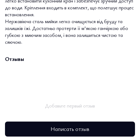
легко встановити кухонний кран і забезпечує зручний доступ
до води. Кріплення входить в комплект, що полегшує процес
встановлення.
Нержавіюча сталь мийки легко очищується від бруду та
залишків їжі. Достатньо протерти її м'якою ганчіркою або
губкою з миючим засобом, і вона залишиться чистою та
сяючою.
Отзывы
Добавьте первый отзыв
Написать отзыв