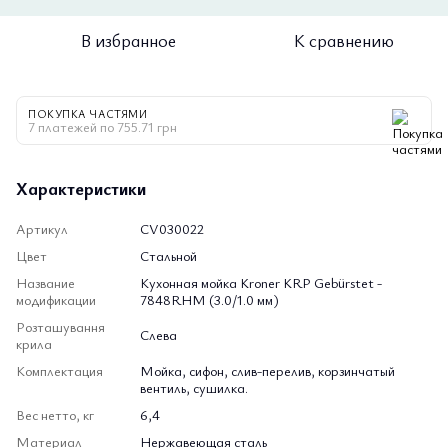
В избранное
К сравнению
ПОКУПКА ЧАСТЯМИ
7 платежей по 755.71 грн
Характеристики
Артикул
CV030022
Цвет
Стальной
Название
Кухонная мойка Kroner KRP Gebürstet -
модификации
7848RHM (3.0/1.0 мм)
Розташування
Слева
крила
Комплектация
Мойка, сифон, слив-перелив, корзинчатый
вентиль, сушилка.
Вес нетто, кг
6,4
Материал
Нержавеющая сталь