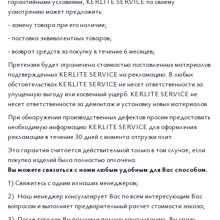
гарантийными условиями, KERLITE SERVICE по своему
усмотрению может предложить:
- замену товара при его наличии;
- поставка эквивалентных товаров;
- возврат средств за покупку в течение 6 месяцев;
Претензия будет ограничена стоимостью поставленных материалов
подтвержденных KERLITE SERVICE на рекламацию. В любых
обстоятельствах KERLITE SERVICE не несет ответственности за
упущенную выгоду или косвенный ущерб. KERLITE SERVICE не
несет ответственности за демонтаж и установку новых материалов.
При обнаружении производственных дефектов просим предоставить
необходимую информацию KERLITE SERVICE для оформления
рекламации в течение 30 дней с момента отгрузки плит.
Эта гарантия считается действительной только в том случае, если
покупка изделий была полностью оплачена.
Вы можете связаться с нами любым удобным для Вас способом.
1).Свяжитесь с одним из наших менеджеров;
2). Наш менеджер консультирует Вас по всем интересующим Вас
вопросам и выполняет предварительный расчет стоимости заказа;
3). После того как Вы получили полную консультацию, Вы сразу