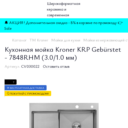
🔔 АКЦИЯ ! Дополнительная скидка - 8% в корзине по промокоду 👉
Sale
Каталог
TM Kroner
Мойки для кухни
Мойки из нержавеющей с
Кухонная мойка Kroner KRP Gebürstet
- 7848RHM (3.0/1.0 мм)
Артикул:
CV030022
Оставить отзыв
7
✈ БЕСПЛАТНАЯ ДОСТАВКА
👇 ПОКУПАЙ С ПРОМОКОДОМ!