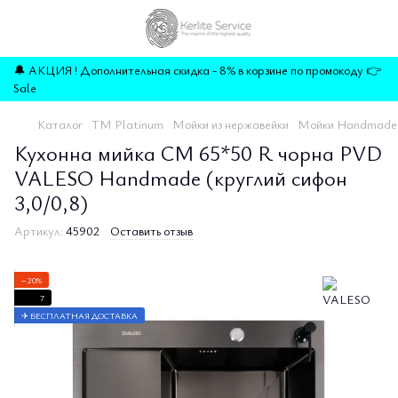
🔔 АКЦИЯ ! Дополнительная скидка - 8% в корзине по промокоду 👉
Sale
Каталог
ТМ Platinum
Мойки из нержавейки
Мойки Handmade
Кухонна мийка CM 65*50 R чорна PVD
VALESO Handmade (круглий сифон
3,0/0,8)
Артикул:
45902
Оставить отзыв
−20%
7
✈ БЕСПЛАТНАЯ ДОСТАВКА