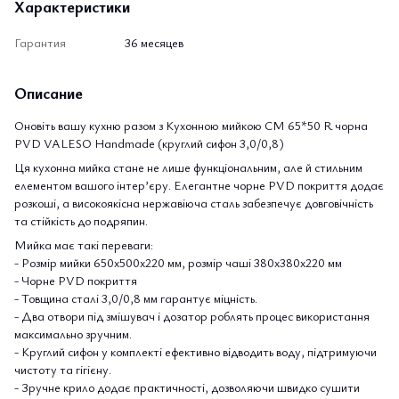
Характеристики
Гарантия
36 месяцев
Описание
Оновіть вашу кухню разом з Кухонною мийкою CM 65*50 R чорна
PVD VALESO Handmade (круглий сифон 3,0/0,8)
Ця кухонна мийка стане не лише функціональним, але й стильним
елементом вашого інтер’єру. Елегантне чорне PVD покриття додає
розкоші, а високоякісна нержавіюча сталь забезпечує довговічність
та стійкість до подряпин.
Мийка має такі переваги:
- Розмір мийки 650х500х220 мм, розмір чаші 380х380х220 мм
- Чорне PVD покриття
- Товщина сталі 3,0/0,8 мм гарантує міцність.
- Два отвори під змішувач і дозатор роблять процес використання
максимально зручним.
- Круглий сифон у комплекті ефективно відводить воду, підтримуючи
чистоту та гігієну.
- Зручне крило додає практичності, дозволяючи швидко сушити