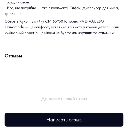
посуд чи овочі.
- Все, що потрібно — вже в комплекті: Сифон, Диспенсер для мила,
кріплення.
Оберіть Кухонну мийку CM 65*50 R чорна PVD VALESO
Handmade — це комфорт, естетика та якість у кожній деталі! Ваш
кулінарний простір ще ніколи не був таким зручним та стильним.
Отзывы
Добавьте первый отзыв
Написать отзыв