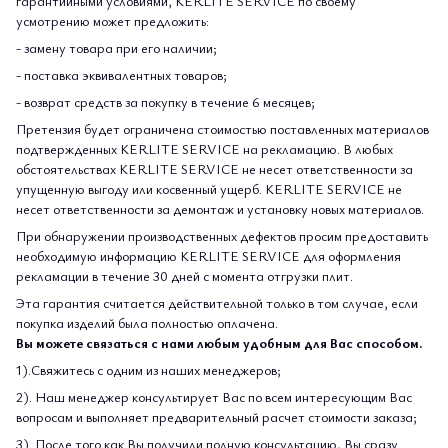
гарантийными условиями, KERLITE SERVICE по своему
усмотрению может предложить:
- замену товара при его наличии;
- поставка эквивалентных товаров;
- возврат средств за покупку в течение 6 месяцев;
Претензия будет ограничена стоимостью поставленных материалов
подтвержденных KERLITE SERVICE на рекламацию. В любых
обстоятельствах KERLITE SERVICE не несет ответственности за
упущенную выгоду или косвенный ущерб. KERLITE SERVICE не
несет ответственности за демонтаж и установку новых материалов.
При обнаружении производственных дефектов просим предоставить
необходимую информацию KERLITE SERVICE для оформления
рекламации в течение 30 дней с момента отгрузки плит.
Эта гарантия считается действительной только в том случае, если
покупка изделий была полностью оплачена.
Вы можете связаться с нами любым удобным для Вас способом.
1).Свяжитесь с одним из наших менеджеров;
2). Наш менеджер консультирует Вас по всем интересующим Вас
вопросам и выполняет предварительный расчет стоимости заказа;
3). После того как Вы получили полную консультацию, Вы сразу