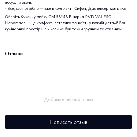
посуд чи овочі.
- Все, що потрібно — вже в комплекті: Сифон, Диспенсер для мила
Оберіть Кухонну мийку CM 58*48 R чорна PVD VALESO
Handmade — це комфорт, естетика та якість у кожній деталі! Ваш
кулінарний простір ще ніколи не був таким зручним та стильним.
Отзывы
Добавьте первый отзыв
Написать отзыв