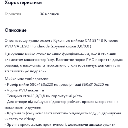
Характеристики
Гарантия
36 месяцев
Описание
Оновіть вашу кухню разом з Кухонною мийкою CM 58*48 R чорна
PVD VALESO Handmade (круглий сифон 3,0/0,8)
Ця кухонна мийка стане не лише функціональним, але й стильним
елементом вашого інтер’єру. Елегантне чорне PVD покриття додає
розкоші, а високоякісна нержавіюча сталь забезпечує довговічність
та стійкість до подряпин.
Мийка має такі переваги:
- Розмір мийки 580х480х220 мм, розмір чаші 360х310х220 мм
- Чорне PVD покриття
- Товщина сталі 3,0/0,8 мм гарантує міцність.
- Два отвори під змішувач і дозатор роблять процес використання
максимально зручним.
- Круглий сифон у комплекті ефективно відводить воду, підтримуючи
чистоту та гігієну.
- Зручне крило додає практичності, дозволяючи швидко сушити