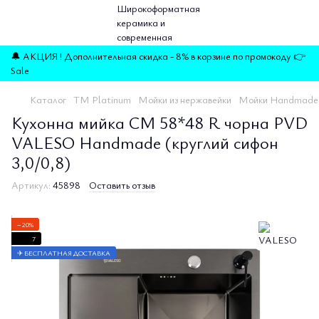
🔔 АКЦИЯ ! Дополнительная скидка - 8% в корзине по промокоду 👉
Sale
Каталог
ТМ Platinum
Мойки из нержавейки
Мойки Handmade
Кухонна мийка CM 58*48 R чорна PVD
VALESO Handmade (круглий сифон
3,0/0,8)
Артикул:
45898
Оставить отзыв
−20%
7
✈ БЕСПЛАТНАЯ ДОСТАВКА