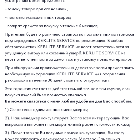
усмотрению может предложить:
- замену товара при его наличии;
- поставка эквивалентных товаров;
- возврат средств за покупку в течение 6 месяцев;
Претензия будет ограничена стоимостью поставленных материалов
подтвержденных KERLITE SERVICE на рекламацию. В любых
обстоятельствах KERLITE SERVICE не несет ответственности за
упущенную выгоду или косвенный ущерб. KERLITE SERVICE не
несет ответственности за демонтаж и установку новых материалов.
При обнаружении производственных дефектов просим предоставить
необходимую информацию KERLITE SERVICE для оформления
рекламации в течение 30 дней с момента отгрузки плит.
Эта гарантия считается действительной только в том случае, если
покупка изделий была полностью оплачена.
Вы можете связаться с нами любым удобным для Вас способом.
1).Свяжитесь с одним из наших менеджеров;
2). Наш менеджер консультирует Вас по всем интересующим Вас
вопросам и выполняет предварительный расчет стоимости заказа;
3). После того как Вы получили полную консультацию, Вы сразу
можете запросить у менеджера услуги Мастера-Замерщика;