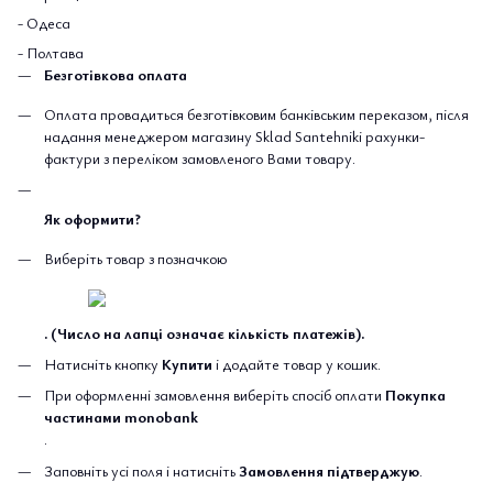
- Одеса
- Полтава
Безготівкова оплата
Оплата провадиться безготівковим банківським переказом, після
надання менеджером магазину Sklad Santehniki рахунки-
фактури з переліком замовленого Вами товару.
Як оформити?
Виберіть товар з позначкою
. (Число на лапці означає кількість платежів).
Натисніть кнопку
Купити
і додайте товар у кошик.
При оформленні замовлення виберіть спосіб оплати
Покупка
частинами monobank
.
Заповніть усі поля і натисніть
Замовлення підтверджую
.