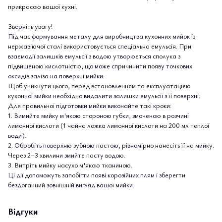
прикрасою вашої кухні.
Зверніть увагу!
Під час формування металу для виробництва кухонних мийок із
нержавіючої сталі використовується спеціальна емульсія. При
взаємодії залишків емульсії з водою утворюється сполука з
підвищеною кислотністю, що може спричинити появу точкових
оксидів заліза на поверхні мийки.
Щоб уникнути цього, перед встановленням та експлуатацією
кухонної мийки необхідно видалити залишки емульсії з її поверхні.
Для правильної підготовки мийки виконайте такі кроки:
1. Вимийте мийку м'якою стороною губки, змоченою в розчині
лимонної кислоти (1 чайна ложка лимонної кислоти на 200 мл теплої
води).
2. Обробіть поверхню зубною пастою, рівномірно нанесіть її на мийку.
Через 2–3 хвилини змийте пасту водою.
3. Витріть мийку насухо м'якою тканиною.
Ці дії допоможуть запобігти появі корозійних плям і зберегти
бездоганний зовнішній вигляд вашої мийки.
Відгуки