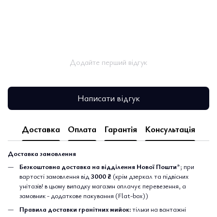
Додайте перший відгук
Написати відгук
Доставка
Оплата
Гарантія
Консультація
Доставка замовлення
Безкоштовна доставка на відділення Нової Пошти
*; при
вартості замовлення від
3000 ₴
(крім дзеркал та підвісних
унітазів! в цьому випадку магазин оплачує перевезення, а
замовник - додаткове пакування (Flat-box))
Правила доставки гранітних мийок:
тільки на вантажні