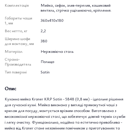
Комплектація
Мийка, сифон, злив-перелив, кошиковий
вентиль, стрічка ущільнююча, кріплення.
Габариты чаши
360х410х180
1, мм
Вес нетто, кг
2,2
Ширина шафи
380
для монтажу, мм
Матеріал
Нержавіюча сталь
Страна-
Польща
Производитель
Тип поверхні
Satin
Опис
Кухонна мийка Kroner KRP Satin - 5848 (0,8 мм) - ідеальне рішення
для сучасної кухні. Мийка виконана у вигляді прямокутної чаші з
крилом для посуду, монтується врізним способом. Виготовлена з
високоякісної нержавіючої сталі, що забезпечує довгий термін служби
і легку очистку. Функціональна, надійна та естетично приваблива -
мийка від Kroner стане незамінним помічником у приготуваннях та