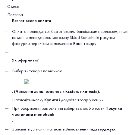
- Одеса
- Полтава
Безготівкова оплата
Оплата провадиться безготівковим банківським переказом, після
надання менеджером магазину Sklad Santehniki рахунки-
фактури з переліком замовленого Вами товару.
Як оформити?
Виберіть товар з позначкою
. (Число на лапці означає кількість платежів).
Натисніть кнопку
Купити
і додайте товар у кошик.
При оформленні замовлення виберіть спосіб оплати
Покупка
частинами monobank
.
Заповніть усі поля і натисніть
Замовлення підтверджую
.