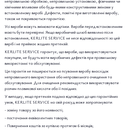
неправильною обробкою, неправильною установкою, фізичними чи
хімічними впливами або будь-якими конструктивними змінами у
встановленому виробі. Дефекти, помітні при виготовленні виробу,
також не покриваються гарантією.
Усі вироби можуть змінювати відтінки. Вироби перед встановленням
мають бути перевірені. Якщо виробничий шлюб виявлено після
встановлення, KERLITE SERVICE не несе відповідальності за цей
виріб і не приймає жодних претензій.
KERLITE SERVICE гарантує, що вироби, що використовуються
покупцем, не будуть мати виробничих дефектів при правильному
використанні та обслуговуванні.
Ця гарантія не поширюється на псування виробу внаслідок
неправильного використання або неправильного очищення та
обслуговування. Для очищення рекомендується використовувати
розчин плавикової кислоти або її похідних.
У випадку, якщо претензія подана відповідно до цих гарантійних
умов, KERLITE SERVICE на свій розсуд може запропонувати:
- заміну товару за його наявності;
- постачання еквівалентних товарів;
- Повернення коштів за купівлю протягом 6 місяців;