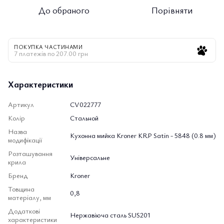
До обраного
Порівняти
ПОКУПКА ЧАСТИНАМИ
7 платежів по 207.00 грн
Характеристики
Артикул
CV022777
Колір
Стальной
Назва
Кухонна мийка Kroner KRP Satin - 5848 (0.8 мм)
модифікації
Розташування
Універсальне
крила
Бренд
Kroner
Товщина
0,8
матеріалу, мм
Додаткові
Нержавіюча сталь SUS201
характеристики