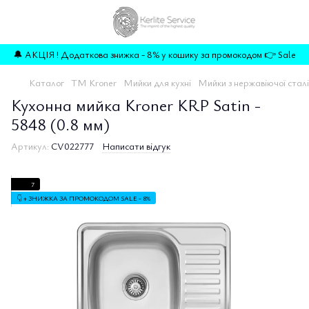
🔔 АКЦІЯ ! Додаткова знижка - 8% у кошику за промокодом 👉 Sale
Каталог
TM Kroner
Мийки для кухні
Мийки з нержавіючої сталі
Кухонна мийка Kroner KRP Satin -
5848 (0.8 мм)
Артикул:
CV022777
Написати відгук
7
👇 + ЗНИЖКА ЗА ПРОМОКОДОМ SALE - 8%