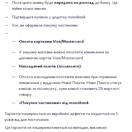
Після цього заявку буде
передано на розгляд
до банку. Це
займе кілька хвилин.
Підтвердьте купівлю у додатку monobank.
Усе, ви оформили покупку частинами.
Оплата картками Visa/Mastercard
У нашому магазині можна оплатити замовлення за
допомогою карток Visa/Mastercard
Накладений платіж (післяплата)
Оплата накладеним платежем можлива при отриманні
замовлення у відділенні Нової Пошти. Нова Пошта стягує
комісію за післяплату, сума комісії становить 2% вартості
товару.
«Покупка частинами» від monobank
Гарантія поширюється на виробничі дефекти та надається на 5
років від дня постачання.
Ця гарантія не поширюватиметься на випадки, викликані