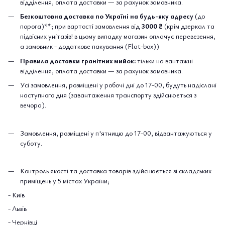
відділення, оплата доставки — за рахунок замовника.
Безкоштовна доставка по Україні на будь-яку адресу
(до
порога)**; при вартості замовлення від
3000 ₴
(крім дзеркал та
підвісних унітазів! в цьому випадку магазин оплачує перевезення,
а замовник - додаткове пакування (Flat-box))
Правила доставки гранітних мийок:
тільки на вантажні
відділення, оплата доставки — за рахунок замовника.
Усі замовлення, розміщені у робочі дні до 17-00, будуть надіслані
наступного дня (завантаження транспорту здійснюється з
вечора).
Замовлення, розміщені у п'ятницю до 17-00, відвантажуються у
суботу.
Контроль якості та доставка товарів здійснюється зі складських
приміщень у 5 містах України;
- Київ
- Львів
- Чернівці