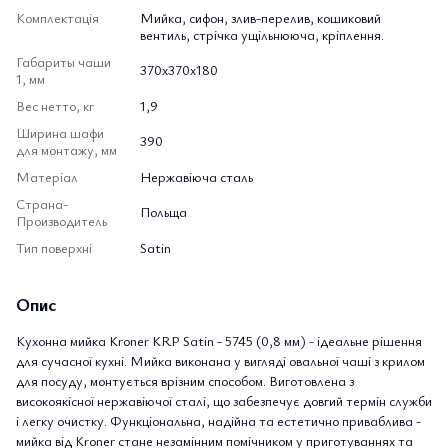
Комплектація
Мийка, сифон, злив-перелив, кошиковий
вентиль, стрічка ущільнююча, кріплення.
Габариты чаши
370х370х180
1, мм
Вес нетто, кг
1,9
Ширина шафи
390
для монтажу, мм
Матеріал
Нержавіюча сталь
Страна-
Польща
Производитель
Тип поверхні
Satin
Опис
Кухонна мийка Kroner KRP Satin - 5745 (0,8 мм) - ідеальне рішення
для сучасної кухні. Мийка виконана у вигляді овальної чаші з крилом
для посуду, монтується врізним способом. Виготовлена з
високоякісної нержавіючої сталі, що забезпечує довгий термін служби
і легку очистку. Функціональна, надійна та естетично приваблива -
мийка від Kroner стане незамінним помічником у приготуваннях та