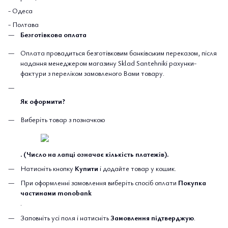
- Одеса
- Полтава
Безготівкова оплата
Оплата провадиться безготівковим банківським переказом, після
надання менеджером магазину Sklad Santehniki рахунки-
фактури з переліком замовленого Вами товару.
Як оформити?
Виберіть товар з позначкою
. (Число на лапці означає кількість платежів).
Натисніть кнопку
Купити
і додайте товар у кошик.
При оформленні замовлення виберіть спосіб оплати
Покупка
частинами monobank
.
Заповніть усі поля і натисніть
Замовлення підтверджую
.