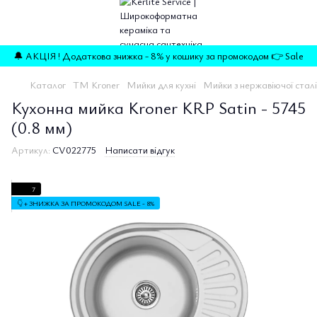
🔔 АКЦІЯ ! Додаткова знижка - 8% у кошику за промокодом 👉 Sale
Каталог
TM Kroner
Мийки для кухні
Мийки з нержавіючої сталі
Кухонна мийка Kroner KRP Satin - 5745
(0.8 мм)
Артикул:
CV022775
Написати відгук
7
👇 + ЗНИЖКА ЗА ПРОМОКОДОМ SALE - 8%