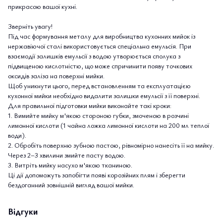
прикрасою вашої кухні.
Зверніть увагу!
Під час формування металу для виробництва кухонних мийок із
нержавіючої сталі використовується спеціальна емульсія. При
взаємодії залишків емульсії з водою утворюється сполука з
підвищеною кислотністю, що може спричинити появу точкових
оксидів заліза на поверхні мийки.
Щоб уникнути цього, перед встановленням та експлуатацією
кухонної мийки необхідно видалити залишки емульсії з її поверхні.
Для правильної підготовки мийки виконайте такі кроки:
1. Вимийте мийку м'якою стороною губки, змоченою в розчині
лимонної кислоти (1 чайна ложка лимонної кислоти на 200 мл теплої
води).
2. Обробіть поверхню зубною пастою, рівномірно нанесіть її на мийку.
Через 2–3 хвилини змийте пасту водою.
3. Витріть мийку насухо м'якою тканиною.
Ці дії допоможуть запобігти появі корозійних плям і зберегти
бездоганний зовнішній вигляд вашої мийки.
Відгуки