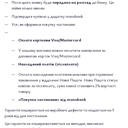
Після цього заявку буде
передано на розгляд
до банку. Це
займе кілька хвилин.
Підтвердьте купівлю у додатку monobank.
Усе, ви оформили покупку частинами.
Оплата картками Visa/Mastercard
У нашому магазині можна оплатити замовлення за
допомогою карток Visa/Mastercard
Накладений платіж (післяплата)
Оплата накладеним платежем можлива при отриманні
замовлення у відділенні Нової Пошти. Нова Пошта стягує
комісію за післяплату, сума комісії становить 2% вартості
товару.
«Покупка частинами» від monobank
Гарантія поширюється на виробничі дефекти та надається на 5
років від дня постачання.
Ця гарантія не поширюватиметься на випадки, викликані