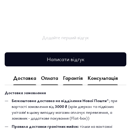
Додайте перший відгук
Написати відгук
Доставка
Оплата
Гарантія
Консультація
Доставка замовлення
Безкоштовна доставка на відділення Нової Пошти
*; при
вартості замовлення від
3000 ₴
(крім дзеркал та підвісних
унітазів! в цьому випадку магазин оплачує перевезення, а
замовник - додаткове пакування (Flat-box))
Правила доставки гранітних мийок:
тільки на вантажні