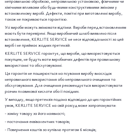
неправильною обробкою, неправильною установкою, фізичними чи
хімічними впливами або будь-якими конструктивними змінами у
встановленому виробі. Дефекти, помітні при виготовленні виробу,
також не покриваються гарантією.
Усі вироби можуть змінювати відтінки. Вироби перед встановленням
мають бути перевірені. Якщо виробничий шлюб виявлено після
встановлення, KERLITE SERVICE не несе відповідальності за цей
виріб і не приймає жодних претензій.
KERLITE SERVICE гарантує, що вироби, що використовуються
покупцем, не будуть мати виробничих дефектів при правильному
використанні та обслуговуванні.
Ця гарантія не поширюється на псування виробу внаслідок
неправильного використання або неправильного очищення та
обслуговування. Для очищення рекомендується використовувати
розчин плавикової кислоти або її похідних.
У випадку, якщо претензія подана відповідно до цих гарантійних
умов, KERLITE SERVICE на свій розсуд може запропонувати:
- заміну товару за його наявності;
- постачання еквівалентних товарів;
- Повернення коштів за купівлю протягом 6 місяців;