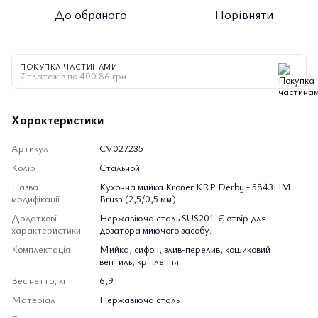
До обраного
Порівняти
ПОКУПКА ЧАСТИНАМИ
7 платежів по 400.86 грн
Характеристики
Артикул
CV027235
Колір
Стальной
Назва
Кухонна мийка Kroner KRP Derby - 5843HM
модифікації
Brush (2,5/0,5 мм)
Додаткові
Нержавіюча сталь SUS201. Є отвір для
характеристики
дозатора миючого засобу.
Комплектація
Мийка, сифон, злив-перелив, кошиковий
вентиль, кріплення.
Вес нетто, кг
6,9
Матеріал
Нержавіюча сталь