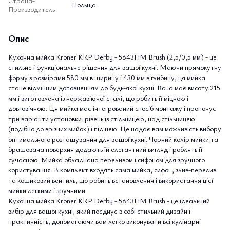
Страна-
Польща
Производитель
Опис
Кухонна мийка Kroner KRP Derby - 5843HM Brush (2,5/0,5 мм) - це
стильне і функціональне рішення для вашої кухні. Маючи прямокутну
форму з розмірами 580 мм в ширину і 430 мм в глибину, ця мийка
стане відмінним доповненням до будь-якої кухні. Вона має висоту 215
мм і виготовлена із нержавіючої сталі, що робить її міцною і
довговічною. Ця мийка має інтегрований спосіб монтажу і пропонує
три варіанти установки: рівень із стільницею, над стільницею
(подібно до врізних мийок) і під нею. Це надає вам можливість вибору
оптимального розташування для вашої кухні. Чорний колір мийки та
брашована поверхня додають їй елегантний вигляд і роблять її
сучасною. Мийка обладнана переливом і сифоном для зручного
користування. В комплект входять сама мийка, сифон, злив-перелив
та кошиковий вентиль, що робить встановлення і використання цієї
мийки легкими і зручними.
Кухонна мийка Kroner KRP Derby - 5843HM Brush - це ідеальний
вибір для вашої кухні, який поєднує в собі стильний дизайн і
практичність, допомагаючи вам легко виконувати всі кулінарні