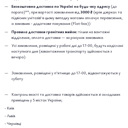
Безкоштовна доставка по Україні на будь-яку адресу
(до
порога)**; при вартості замовлення від
3000 ₴
(крім дзеркал та
підвісних унітазів! в цьому випадку магазин оплачує перевезення,
а замовник - додаткове пакування (Flat-box))
Правила доставки гранітних мийок:
тільки на вантажні
відділення, оплата доставки — за рахунок замовника.
Усі замовлення, розміщені у робочі дні до 17-00, будуть надіслані
наступного дня (завантаження транспорту здійснюється з
вечора).
Замовлення, розміщені у п'ятницю до 17-00, відвантажуються у
суботу.
Контроль якості та доставка товарів здійснюється зі складських
приміщень у 5 містах України;
- Київ
- Львів
- Чернівці