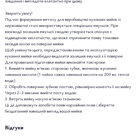
завдання і виглядати елегантно при цьому.
Зверніть увагу!
Під час формування металу для виробництва кухонних мийок із
нержавіючої сталі використовується спеціальна емульсія. При
взаємодії залишків емульсії з водою утворюється сполука з
підвищеною кислотністю, що може спричинити появу точкових
оксидів заліза на поверхні мийки.
Щоб уникнути цього, перед встановленням та експлуатацією
кухонної мийки необхідно видалити залишки емульсії з її поверхні.
Для правильної підготовки мийки виконайте такі кроки:
1. Вимийте мийку м'якою стороною губки, змоченою в розчині
лимонної кислоти (1 чайна ложка лимонної кислоти на 200 мл теплої
води).
2. Обробіть поверхню зубною пастою, рівномірно нанесіть її на мийку.
Через 2–3 хвилини змийте пасту водою.
3. Витріть мийку насухо м'якою тканиною.
Ці дії допоможуть запобігти появі корозійних плям і зберегти
бездоганний зовнішній вигляд вашої мийки.
Відгуки