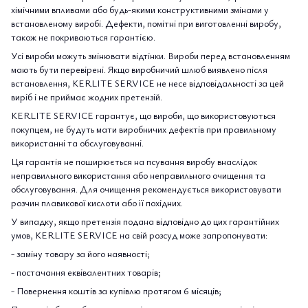
хімічними впливами або будь-якими конструктивними змінами у
встановленому виробі. Дефекти, помітні при виготовленні виробу,
також не покриваються гарантією.
Усі вироби можуть змінювати відтінки. Вироби перед встановленням
мають бути перевірені. Якщо виробничий шлюб виявлено після
встановлення, KERLITE SERVICE не несе відповідальності за цей
виріб і не приймає жодних претензій.
KERLITE SERVICE гарантує, що вироби, що використовуються
покупцем, не будуть мати виробничих дефектів при правильному
використанні та обслуговуванні.
Ця гарантія не поширюється на псування виробу внаслідок
неправильного використання або неправильного очищення та
обслуговування. Для очищення рекомендується використовувати
розчин плавикової кислоти або її похідних.
У випадку, якщо претензія подана відповідно до цих гарантійних
умов, KERLITE SERVICE на свій розсуд може запропонувати:
- заміну товару за його наявності;
- постачання еквівалентних товарів;
- Повернення коштів за купівлю протягом 6 місяців;