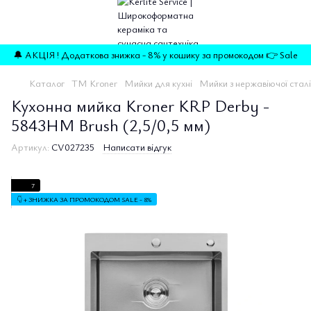
🔔 АКЦІЯ ! Додаткова знижка - 8% у кошику за промокодом 👉 Sale
Каталог
TM Kroner
Мийки для кухні
Мийки з нержавіючої сталі
Кухонна мийка Kroner KRP Derby -
5843HM Brush (2,5/0,5 мм)
Артикул:
CV027235
Написати відгук
7
👇 + ЗНИЖКА ЗА ПРОМОКОДОМ SALE - 8%