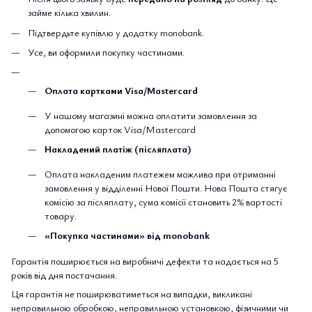
займе кілька хвилин.
Підтвердьте купівлю у додатку monobank.
Усе, ви оформили покупку частинами.
Оплата картками Visa/Mastercard
У нашому магазині можна оплатити замовлення за
допомогою карток Visa/Mastercard
Накладений платіж (післяплата)
Оплата накладеним платежем можлива при отриманні
замовлення у відділенні Нової Пошти. Нова Пошта стягує
комісію за післяплату, сума комісії становить 2% вартості
товару.
«Покупка частинами» від monobank
Гарантія поширюється на виробничі дефекти та надається на 5
років від дня постачання.
Ця гарантія не поширюватиметься на випадки, викликані
неправильною обробкою, неправильною установкою, фізичними чи