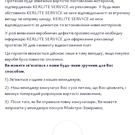
Претензія буде обмежена вартістю поставлених матеріалів,
підтверджених KERLITE SERVICE на рекламацію. У будь-яких
обставинах KERLITE SERVICE не несе відповідальності за втрачену
вигоду чи непряму шкоду. KERLITE SERVICE не несе
відповідальності за демонтаж та встановлення нових матеріалів.
У разі виявлення виробничих дефектів просимо надати необхідну
інформацію KERLITE SERVICE для оформлення рекламації
протягом 30 днів з моменту відвантаження плит.
Ця гарантія вважається дійсною лише в тому випадку, якщо покупка
виробів була повністю сплачена.
Ви можете зв'язатися з нами будь-яким зручним для Вас
способом.
1).Зв'яжіться з одним з наших менеджерів;
2). Наш менеджер консультує Вас з усіх питань, що Вас цікавлять, і
виконує попередній розрахунок вартості замовлення;
3). Після того, як Ви отримали повну консультацію, Ви можете
запросити у менеджера послуги Майстра-Замірника;