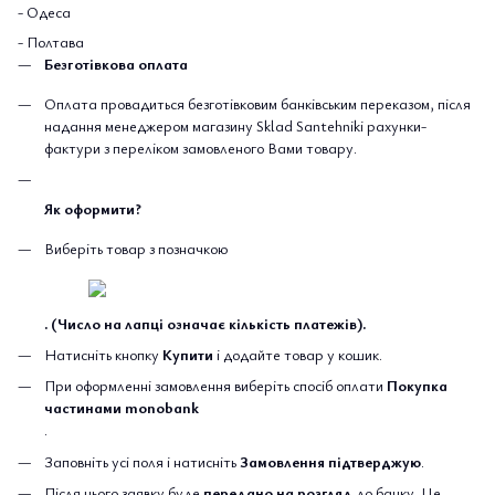
- Одеса
- Полтава
Безготівкова оплата
Оплата провадиться безготівковим банківським переказом, після
надання менеджером магазину Sklad Santehniki рахунки-
фактури з переліком замовленого Вами товару.
Як оформити?
Виберіть товар з позначкою
. (Число на лапці означає кількість платежів).
Натисніть кнопку
Купити
і додайте товар у кошик.
При оформленні замовлення виберіть спосіб оплати
Покупка
частинами monobank
.
Заповніть усі поля і натисніть
Замовлення підтверджую
.
Після цього заявку буде
передано на розгляд
до банку. Це