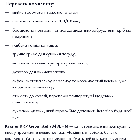
Переваги комплекту:
мийка з харчової нержавіючої сталі
посилена товщина сталі
3,0/1,0 мм
;
брашована поверхня, стійка до щоденних забруднень і дрібних
подряпин;
глибока та містка чаша;
зручне крило для сушіння посуду;
металева корзина-сушарка у комплекті;
дозатор для мийного засобу;
сифон, система зливу-переливу та корзинчастий вентиль уже
входять до комплекту;
стійкість до корозії, перепадів температур і щоденних
навантажень;
сучасний дизайн, який гармонійно доповнить інтер'єр будь-якої
кухні.
Kroner KRP Gebürstet 7849LHM
— це готове рішення для кухні, у
якому продумана кожна деталь. Надійні матеріали, багата
комплектація та сучасний дизайн роблять цей комплект чудовим