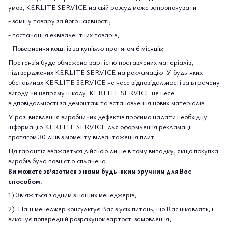
умов, KERLITE SERVICE на свій розсуд може запропонувати:
- заміну товару за його наявності;
- постачання еквівалентних товарів;
- Повернення коштів за купівлю протягом 6 місяців;
Претензія буде обмежена вартістю поставлених матеріалів,
підтверджених KERLITE SERVICE на рекламацію. У будь-яких
обставинах KERLITE SERVICE не несе відповідальності за втрачену
вигоду чи непряму шкоду. KERLITE SERVICE не несе
відповідальності за демонтаж та встановлення нових матеріалів.
У разі виявлення виробничих дефектів просимо надати необхідну
інформацію KERLITE SERVICE для оформлення рекламації
протягом 30 днів з моменту відвантаження плит.
Ця гарантія вважається дійсною лише в тому випадку, якщо покупка
виробів була повністю сплачена.
Ви можете зв'язатися з нами будь-яким зручним для Вас
способом.
1).Зв'яжіться з одним з наших менеджерів;
2). Наш менеджер консультує Вас з усіх питань, що Вас цікавлять, і
виконує попередній розрахунок вартості замовлення;