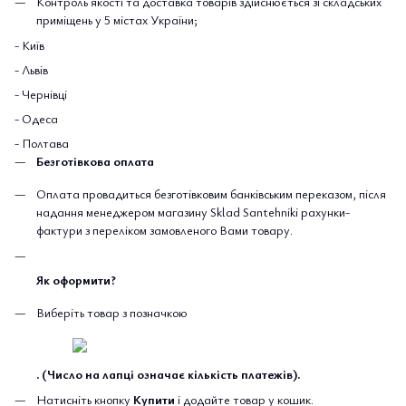
Контроль якості та доставка товарів здійснюється зі складських
приміщень у 5 містах України;
- Київ
- Львів
- Чернівці
- Одеса
- Полтава
Безготівкова оплата
Оплата провадиться безготівковим банківським переказом, після
надання менеджером магазину Sklad Santehniki рахунки-
фактури з переліком замовленого Вами товару.
Як оформити?
Виберіть товар з позначкою
. (Число на лапці означає кількість платежів).
Натисніть кнопку
Купити
і додайте товар у кошик.