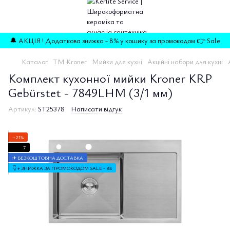
🔔 АКЦІЯ ! Додаткова знижка - 8% у кошику за промокодом 👉 Sale
Каталог
TM Kroner
Мийки для кухні
Акційні набори для кухні
Комплект кухонної мийки Kroner KRP
Gebürstet - 7849LHM (3/1 мм)
Артикул:
ST25378
Написати відгук
−21%
7
✈ БЕЗКОШТОВНА ДОСТАВКА
👇 + ЗНИЖКА ЗА ПРОМОКОДОМ SALE - 8%