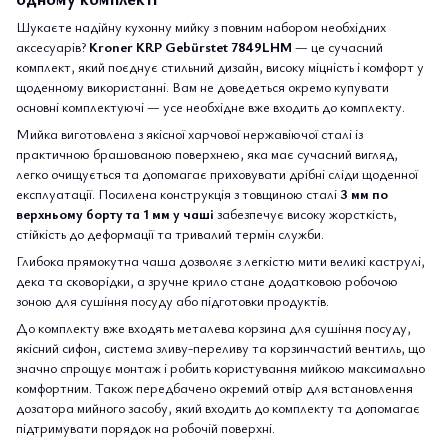
Шукаєте надійну кухонну мийку з повним набором необхідних
аксесуарів?
Kroner KRP Gebürstet 7849LHM
— це сучасний
комплект, який поєднує стильний дизайн, високу міцність і комфорт у
щоденному використанні. Вам не доведеться окремо купувати
основні комплектуючі — усе необхідне вже входить до комплекту.
Мийка виготовлена з якісної харчової нержавіючої сталі із
практичною брашованою поверхнею, яка має сучасний вигляд,
легко очищується та допомагає приховувати дрібні сліди щоденної
експлуатації. Посилена конструкція з товщиною сталі
3 мм по
верхньому борту та 1 мм у чаші
забезпечує високу жорсткість,
стійкість до деформації та тривалий термін служби.
Глибока прямокутна чаша дозволяє з легкістю мити великі каструлі,
дека та сковорідки, а зручне крило стане додатковою робочою
зоною для сушіння посуду або підготовки продуктів.
До комплекту вже входять металева корзина для сушіння посуду,
якісний сифон, система зливу-переливу та корзинчастий вентиль, що
значно спрощує монтаж і робить користування мийкою максимально
комфортним. Також передбачено окремий отвір для встановлення
дозатора мийного засобу, який входить до комплекту та допомагає
підтримувати порядок на робочій поверхні.