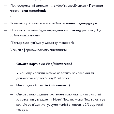
При оформленні замовлення виберіть спосіб оплати
Покупка
частинами monobank
.
Заповніть усі поля і натисніть
Замовлення підтверджую
.
Після цього заявку буде
передано на розгляд
до банку. Це
займе кілька хвилин.
Підтвердьте купівлю у додатку monobank.
Усе, ви оформили покупку частинами.
Оплата картками Visa/Mastercard
У нашому магазині можна оплатити замовлення за
допомогою карток Visa/Mastercard
Накладений платіж (післяплата)
Оплата накладеним платежем можлива при отриманні
замовлення у відділенні Нової Пошти. Нова Пошта стягує
комісію за післяплату, сума комісії становить 2% вартості
товару.