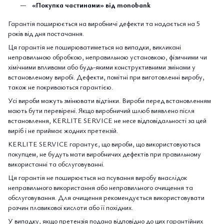
«Покупка частинами» від monobank
Гарантія поширюється на виробничі дефекти та надається на 5
років від дня постачання.
Ця гарантія не поширюватиметься на випадки, викликані
неправильною обробкою, неправильною установкою, фізичними чи
хімічними впливами або будь-якими конструктивними змінами у
встановленому виробі. Дефекти, помітні при виготовленні виробу,
також не покриваються гарантією.
Усі вироби можуть змінювати відтінки. Вироби перед встановленням
мають бути перевірені. Якщо виробничий шлюб виявлено після
встановлення, KERLITE SERVICE не несе відповідальності за цей
виріб і не приймає жодних претензій.
KERLITE SERVICE гарантує, що вироби, що використовуються
покупцем, не будуть мати виробничих дефектів при правильному
використанні та обслуговуванні.
Ця гарантія не поширюється на псування виробу внаслідок
неправильного використання або неправильного очищення та
обслуговування. Для очищення рекомендується використовувати
розчин плавикової кислоти або її похідних.
У випадку, якщо претензія подана відповідно до цих гарантійних